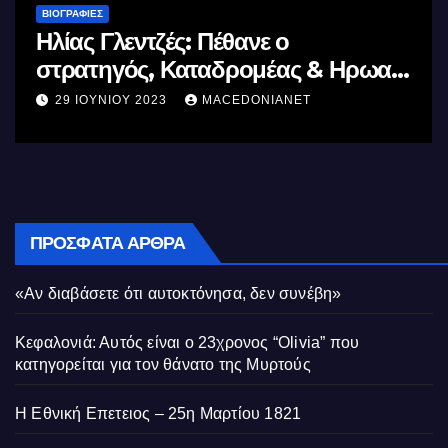
ΒΙΟΓΡΑΦΊΕΣ
Μέγας Αλέξανδρος: Ο μέγιστ
 & Ηρωας
Ελλήνων
T
11 ΙΟΥΝΊΟΥ 2023
MACEDONIANET
ΠΡΌΣΦΑΤΑ ΆΡΘΡΑ
«Αν διαβάσετε ότι αυτοκτόνησα, δεν συνέβη»
Κεφαλονιά: Αυτός είναι ο 23χρονος “Olivia” που
κατηγορείται για τον θάνατο της Μυρτούς
Η Εθνική Επετειος – 25η Μαρτίου 1821