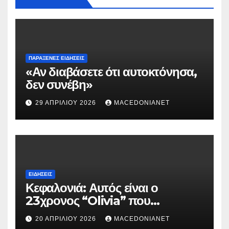
ΠΑΡΆΞΕΝΕΣ ΕΙΔΉΣΕΙΣ
«Αν διαβάσετε ότι αυτοκτόνησα,
δεν συνέβη»
29 ΑΠΡΙΛΊΟΥ 2026
MACEDONIANET
ΕΙΔΉΣΕΙΣ
Κεφαλονιά: Αυτός είναι ο
23χρονος “Olivia” που
κατηγορείται για τον θάνατο της
20 ΑΠΡΙΛΊΟΥ 2026
MACEDONIANET
Μυρτούς