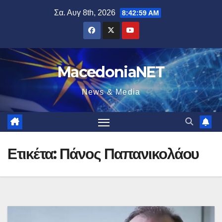
Μετάβαση
Σα. Αυγ 8th, 2026
8:43:00 AM
στο
περιεχόμενο
MacedoniaNET
News & Media
Ετικέτα:
Πάνος Παπανικολάου