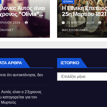
ΙΣΤΟΡΊΑ
λονιά: Αυτός είναι
Η Εθνική Επετειος
χρονος “Olivia”
25η Μαρτίου 1821
κατηγορείται για
ΠΡΙΛΊΟΥ 2026
25 ΜΑΡΤΊΟΥ 2026
θάνατο της
ούς
ONIANET
MACEDONIANET
Ιστορικό
ΑΤΑ ΆΡΘΡΑ
ΙΣΤΟΡΙΚΌ
ετε ότι αυτοκτόνησα, δεν
 Αυτός είναι ο 23χρονος
υ κατηγορείται για τον
ς Μυρτούς