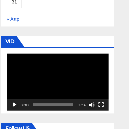
31
« Απρ
VID
Πρόγραμμα
Αναπαραγωγής
Βίντεο
00:00
05:14
Follow US