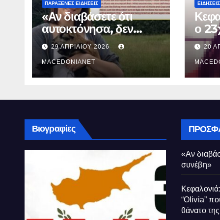
ΠΑΡΆΞΕΝΕΣ ΕΙΔΉΣΕΙΣ
ΕΙΔΉΣΕΙΣ
«Αν διαβάσετε ότι
Κεφα
αυτοκτόνησα, δεν
ο 23
συνέβη»
που 
29 ΑΠΡΙΛΊΟΥ 2026
20 Α
τον 
MACEDONIANET
Μυρτ
MACED
Βιογραφίες
ΠΡΌΣΦ
«Αν διαβάσ
συνέβη»
Κεφαλονιά:
“Olivia” πο
θάνατο τη