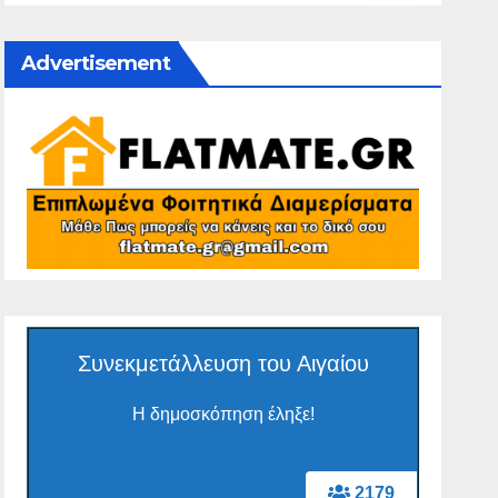
Advertisement
Συνεκμετάλλευση του Αιγαίου
Η δημοσκόπηση έληξε!
2179