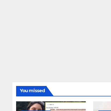
ΔΗΜΟΣΚΟΠΉΣΕΙΣ
Ποιοι είναι πί
τις Φωτίες;
14 ΑΥΓΟΎΣΤΟΥ 2024
MAC
You missed