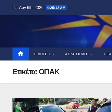
Μετάβαση
Πε. Αυγ 6th, 2026
4:25:13 AM
στο
περιεχόμενο
ΕΙΔΉΣΕΙΣ
ΑΘΛΗΤΙΣΜΌΣ
ΘΈ
Ετικέτα:
ΟΠΑΚ