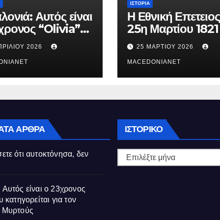
ΙΣΤΟΡΊΑ
λονιά: Αυτός είναι
Η Εθνική Επετειος
χρονος “Olivia”
25η Μαρτίου 1821
κατηγορείται για
ΠΡΙΛΊΟΥ 2026
25 ΜΑΡΤΊΟΥ 2026
θάνατο της
ούς
ONIANET
MACEDONIANET
Ιστορικό
ΑΤΑ ΆΡΘΡΑ
ΙΣΤΟΡΙΚΌ
ετε ότι αυτοκτόνησα, δεν
 Αυτός είναι ο 23χρονος
υ κατηγορείται για τον
ς Μυρτούς