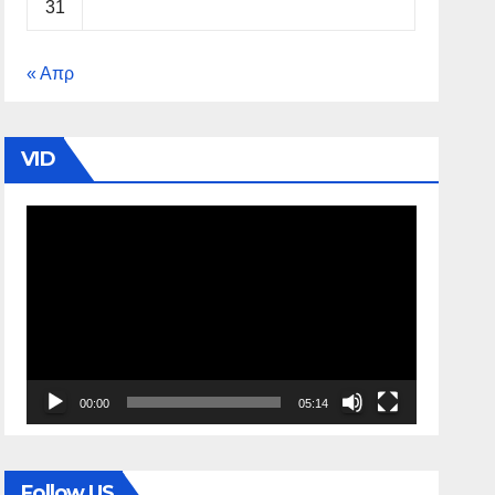
31
« Απρ
VID
Πρόγραμμα
Αναπαραγωγής
Βίντεο
00:00
05:14
Follow US