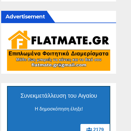
Advertisement
Συνεκμετάλλευση του Αιγαίου
Η δημοσκόπηση έληξε!
2179