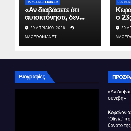
ΠΑΡΆΞΕΝΕΣ ΕΙΔΉΣΕΙΣ
ΕΙΔΉΣΕΙΣ
«Αν διαβάσετε ότι
Κεφα
αυτοκτόνησα, δεν
ο 23
συνέβη»
που 
29 ΑΠΡΙΛΊΟΥ 2026
20 Α
τον 
MACEDONIANET
Μυρτ
MACED
Βιογραφίες
ΠΡΌΣΦ
«Αν διαβάσ
συνέβη»
Κεφαλονιά:
“Olivia” πο
θάνατο τη