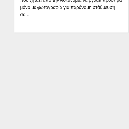
που ζητάει από την Αστυνομία να βγάζει πρόστιμα
μόνο με φωτογραφία για παράνομη στάθμευση
σε…