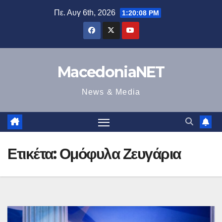
Μετάβαση
Πε. Αυγ 6th, 2026
1:20:09 PM
στο
περιεχόμενο
MacedoniaNET
News & Media
Ετικέτα:
Ομόφυλα Ζευγάρια