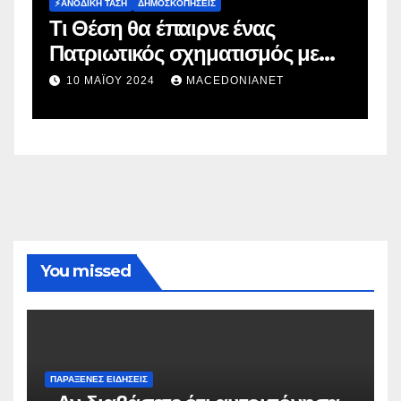
ΔΗΜΟΣΚΟΠΉΣΕΙΣ
Ευρωεκλογές 2024: Πρόθεση
με
Ψήφου
2 ΜΑΪ́ΟΥ 2024
MACEDONIANET
You missed
ΠΑΡΆΞΕΝΕΣ ΕΙΔΉΣΕΙΣ