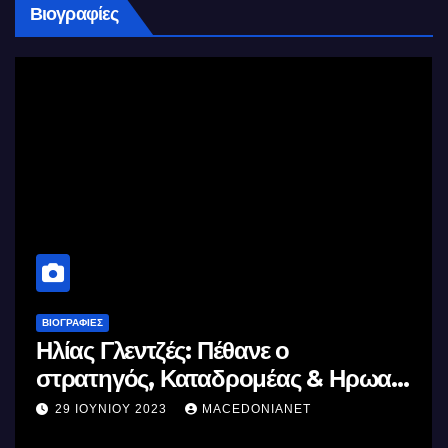
Βιογραφίες
ΒΙΟΓΡΑΦΊΕΣ
Μέγας Αλέξανδρος: Ο μέγιστος
& Ηρωας
Ελλήνων
11 ΙΟΥΝΊΟΥ 2023
MACEDONIANET