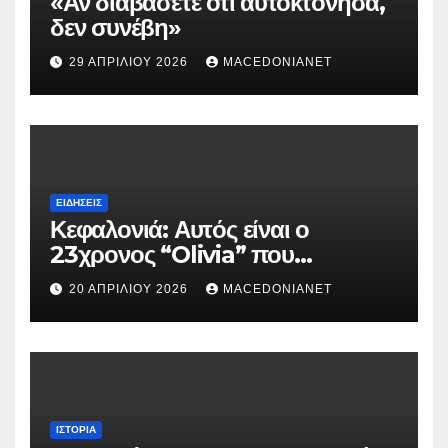
«Αν διαβάσετε ότι αυτοκτόνησα,
δεν συνέβη»
29 ΑΠΡΙΛΊΟΥ 2026
MACEDONIANET
ΕΙΔΉΣΕΙΣ
Κεφαλονιά: Αυτός είναι ο
23χρονος “Olivia” που
κατηγορείται για τον θάνατο της
20 ΑΠΡΙΛΊΟΥ 2026
MACEDONIANET
Μυρτούς
ΙΣΤΟΡΊΑ