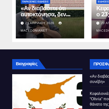
ΠΑΡΆΞΕΝΕΣ ΕΙΔΉΣΕΙΣ
ΕΙΔΉΣΕΙΣ
«Αν διαβάσετε ότι
Κεφα
αυτοκτόνησα, δεν
ο 23
συνέβη»
που 
29 ΑΠΡΙΛΊΟΥ 2026
20 Α
τον 
MACEDONIANET
Μυρτ
MACED
Βιογραφίες
ΠΡΌΣΦ
«Αν διαβάσ
συνέβη»
Κεφαλονιά:
“Olivia” πο
θάνατο τη