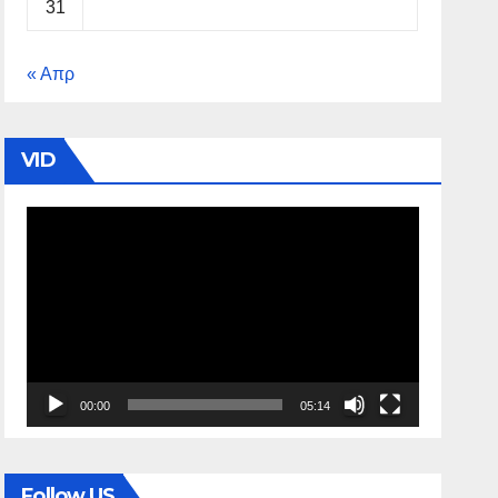
31
« Απρ
VID
Πρόγραμμα
Αναπαραγωγής
Βίντεο
00:00
05:14
Follow US