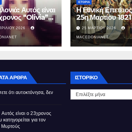
ΙΣΤΟΡΊΑ
λονιά: Αυτός είναι
Η Εθνική Επετειος
χρονος “Olivia”
25η Μαρτίου 1821
κατηγορείται για
ΠΡΙΛΊΟΥ 2026
25 ΜΑΡΤΊΟΥ 2026
θάνατο της
ούς
ONIANET
MACEDONIANET
Ιστορικό
ΑΤΑ ΆΡΘΡΑ
ΙΣΤΟΡΙΚΌ
ετε ότι αυτοκτόνησα, δεν
 Αυτός είναι ο 23χρονος
υ κατηγορείται για τον
ς Μυρτούς