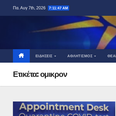
Μετάβαση
Πα. Αυγ 7th, 2026
7:11:48 AM
στο
περιεχόμενο
ΕΙΔΉΣΕΙΣ
ΑΘΛΗΤΙΣΜΌΣ
ΘΈ
Ετικέτα:
ομικρον