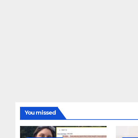
ΔΗΜΟΣΚΟΠΉΣΕΙΣ
Ποιοι είναι πί
τις Φωτίες;
14 ΑΥΓΟΎΣΤΟΥ 2024
MAC
You missed