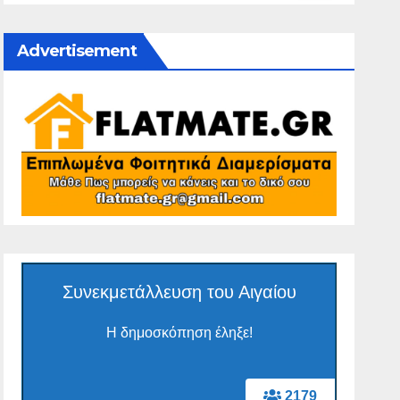
Advertisement
Συνεκμετάλλευση του Αιγαίου
Η δημοσκόπηση έληξε!
2179