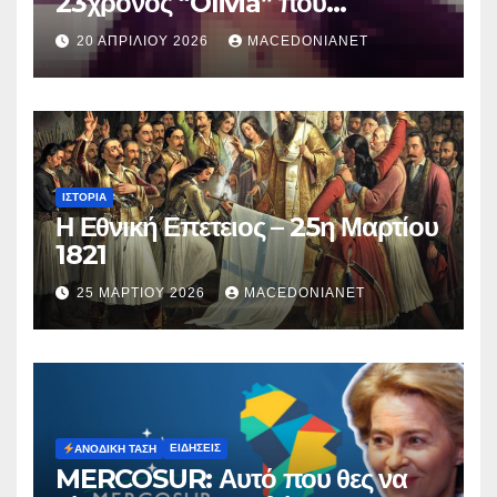
23χρονος “Olivia” που
κατηγορείται για τον θάνατο της
20 ΑΠΡΙΛΊΟΥ 2026
MACEDONIANET
Μυρτούς
ΙΣΤΟΡΊΑ
Η Εθνική Επετειος – 25η Μαρτίου
1821
25 ΜΑΡΤΊΟΥ 2026
MACEDONIANET
ΕΙΔΉΣΕΙΣ
ΑΝΟΔΙΚΉ ΤΆΣΗ
MERCOSUR: Αυτό που θες να