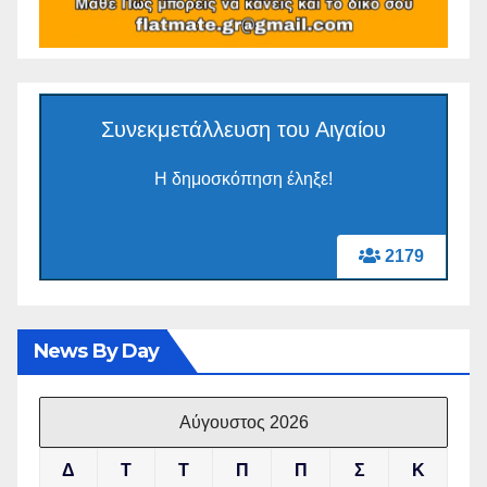
Συνεκμετάλλευση του Αιγαίου
Η δημοσκόπηση έληξε!
2179
News By Day
Αύγουστος 2026
Δ
Τ
Τ
Π
Π
Σ
Κ