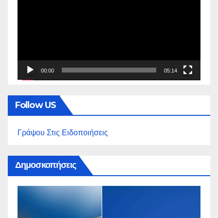
Βίντεο
00:00
05:14
Follow US
Γράψου Στις Ειδοποιήσεις
Δημοσκοπήσεις