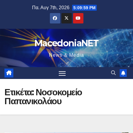
Μετάβαση
Πα. Αυγ 7th, 2026
5:10:00 PM
στο
περιεχόμενο
MacedoniaNET
News & Media
Ετικέτα:
Νοσοκομείο
Παπανικολάου