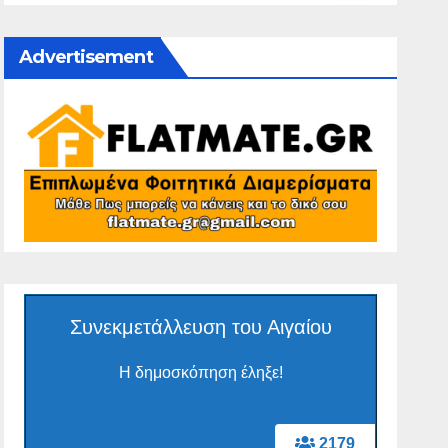
Advertisement
Συνεκμετάλλευση του Αιγαίου
Η δημοσκόπηση έληξε!
2179