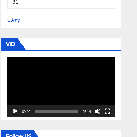
31
« Απρ
VID
Πρόγραμμα
Αναπαραγωγής
Βίντεο
00:00
05:14
Follow US