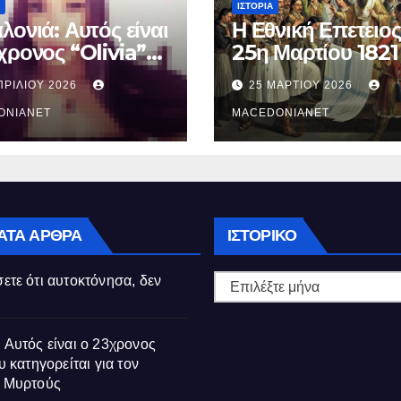
ΙΣΤΟΡΊΑ
λονιά: Αυτός είναι
Η Εθνική Επετειος
χρονος “Olivia”
25η Μαρτίου 1821
κατηγορείται για
ΠΡΙΛΊΟΥ 2026
25 ΜΑΡΤΊΟΥ 2026
θάνατο της
ούς
ONIANET
MACEDONIANET
Ιστορικό
ΑΤΑ ΆΡΘΡΑ
ΙΣΤΟΡΙΚΌ
ετε ότι αυτοκτόνησα, δεν
 Αυτός είναι ο 23χρονος
υ κατηγορείται για τον
ς Μυρτούς