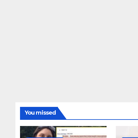
ΔΗΜΟΣΚΟΠΉΣΕΙΣ
Ποιοι είναι πί
τις Φωτίες;
14 ΑΥΓΟΎΣΤΟΥ 2024
MAC
You missed