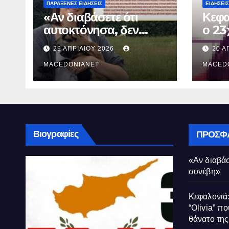
ΠΑΡΆΞΕΝΕΣ ΕΙΔΉΣΕΙΣ
ΕΙΔΉΣΕΙΣ
«Αν διαβάσετε ότι
Κεφα
αυτοκτόνησα, δεν
ο 23
συνέβη»
που 
29 ΑΠΡΙΛΊΟΥ 2026
20 Α
τον 
MACEDONIANET
Μυρτ
MACED
Βιογραφίες
ΠΡΌΣΦ
«Αν διαβάσ
συνέβη»
Κεφαλονιά:
“Olivia” πο
θάνατο τη