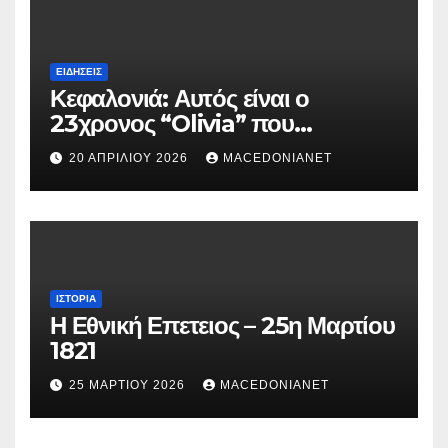
ΕΙΔΉΣΕΙΣ
Κεφαλονιά: Αυτός είναι ο
23χρονος “Olivia” που
κατηγορείται για τον θάνατο της
20 ΑΠΡΙΛΊΟΥ 2026
MACEDONIANET
Μυρτούς
ΙΣΤΟΡΊΑ
Η Εθνική Επετειος – 25η Μαρτίου
1821
25 ΜΑΡΤΊΟΥ 2026
MACEDONIANET