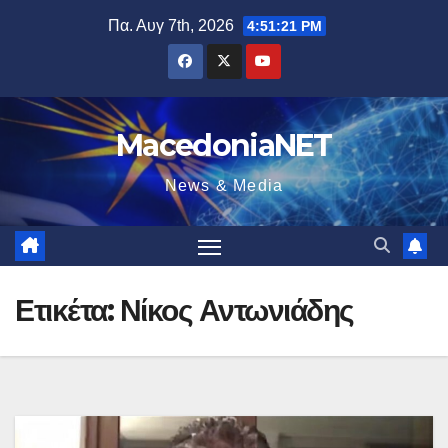
Μετάβαση
Πα. Αυγ 7th, 2026
4:51:22 PM
στο
περιεχόμενο
MacedoniaNET
News & Media
Ετικέτα:
Νίκος Αντωνιάδης