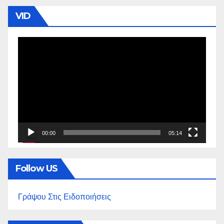
VID
Πρόγραμμα
Αναπαραγωγής
Βίντεο
00:00
05:14
Follow US
Γράψου Στις Ειδοποιήσεις