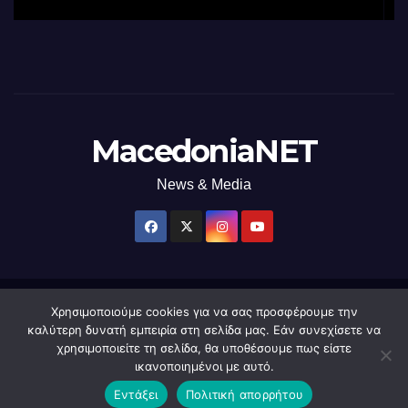
χρήση φωτός
MacedoniaNET
News & Media
Χρησιμοποιούμε cookies για να σας προσφέρουμε την
Δημιουργήθηκε από το digital2000 με την Υποστήριξη του WordPress
|
καλύτερη δυνατή εμπειρία στη σελίδα μας. Εάν συνεχίσετε να
Θέμα: Newsup από
Themeansar
.
χρησιμοποιείτε τη σελίδα, θα υποθέσουμε πως είστε
ικανοποιημένοι με αυτό.
Home
macedonianet
Διαφημιστείτε
Επικοινωνία
Πολιτική Απορρήτου
Εντάξει
Πολιτική απορρήτου