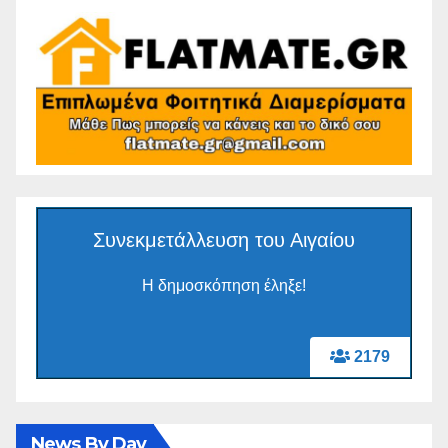
Συνεκμετάλλευση του Αιγαίου
Η δημοσκόπηση έληξε!
2179
News By Day