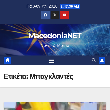
Μετάβαση
Πα. Αυγ 7th, 2026
2:47:37 AM
στο
περιεχόμενο
MacedoniaNET
News & Media
Ετικέτα:
Μπαγκλαντές