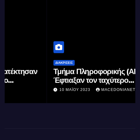
ΔΙΑΚΡΊΣΕΙΣ
Τμήμα Πληροφορικής (ΑΠΘ) :
Έφτιαξαν τον ταχύτερο
επεξεργαστή AI στον κόσμο με τη
10 ΜΑΪ́ΟΥ 2023
MACEDONIANET
χρήση φωτός