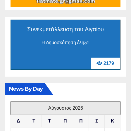
Συνεκμετάλλευση του Αιγαίου
Η δημοσκόπηση έληξε!
2179
News By Day
Αύγουστος 2026
Δ
Τ
Τ
Π
Π
Σ
Κ