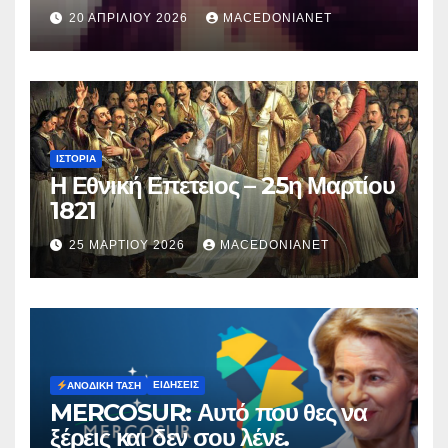
κατηγορείται για τον θάνατο της
20 ΑΠΡΙΛΊΟΥ 2026
MACEDONIANET
Μυρτούς
ΙΣΤΟΡΊΑ
Η Εθνική Επετειος – 25η Μαρτίου
1821
25 ΜΑΡΤΊΟΥ 2026
MACEDONIANET
ΕΙΔΉΣΕΙΣ
ΑΝΟΔΙΚΉ ΤΆΣΗ
MERCOSUR: Αυτό που θες να
ξέρεις και δεν σου λένε.