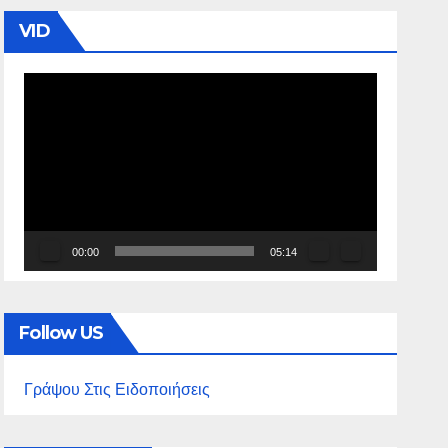
VID
Πρόγραμμα
Αναπαραγωγής
Βίντεο
00:00
05:14
Follow US
Γράψου Στις Ειδοποιήσεις