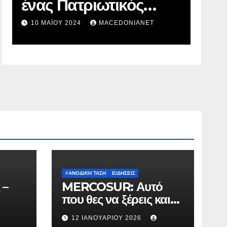
Πρόθεση Ψήφου
Εί
πρ
2 ΜΑΪ́ΟΥ 2024
MACEDONIANET
1
στ
⚡️ΑΝΟΔΙΚΉ ΤΆΣΗ
ΕΙΔΉΣΕΙΣ
 –
MERCOSUR: Αυτό
που θες να ξέρεις και
δεν σου λένε.
12 ΙΑΝΟΥΑΡΊΟΥ 2026