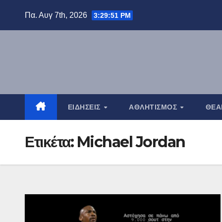
Μετάβαση
Πα. Αυγ 7th, 2026
3:29:52 PM
στο
περιεχόμενο
ΕΙΔΉΣΕΙΣ
ΑΘΛΗΤΙΣΜΌΣ
ΘΈ
Ετικέτα:
Michael Jordan