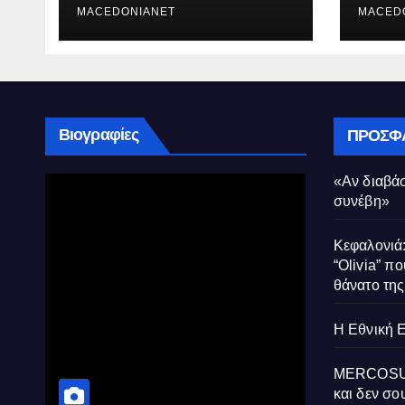
MACEDONIANET
Μυρτ
MACED
Βιογραφίες
ΠΡΌΣΦ
«Αν διαβάσ
συνέβη»
Κεφαλονιά:
“Olivia” πο
θάνατο τη
Η Εθνική 
MERCOSUR:
και δεν σου