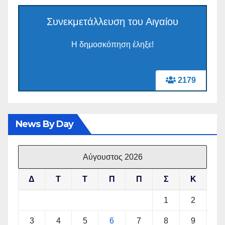
Συνεκμετάλλευση του Αιγαίου
Η δημοσκόπηση έληξε!
2179
News By Day
Αύγουστος 2026
Δ
Τ
Τ
Π
Π
Σ
Κ
1
2
3
4
5
6
7
8
9