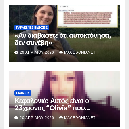
ΠΑΡΆΞΕΝΕΣ ΕΙΔΉΣΕΙΣ
«Αν διαβάσετε ότι αυτοκτόνησα,
δεν συνέβη»
29 ΑΠΡΙΛΊΟΥ 2026
MACEDONIANET
ΕΙΔΉΣΕΙΣ
Κεφαλονιά: Αυτός είναι ο
23χρονος “Olivia” που
κατηγορείται για τον θάνατο της
20 ΑΠΡΙΛΊΟΥ 2026
MACEDONIANET
Μυρτούς