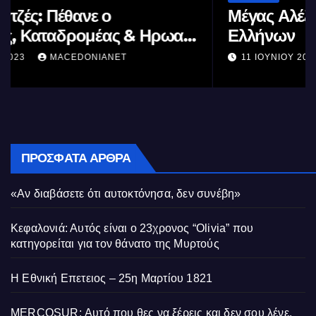
Μέγας Αλέξανδρος: Ο μέγιστος των
Ελλήνων
11 ΙΟΥΝΊΟΥ 2023
MACEDONIANET
ΠΡΌΣΦΑΤΑ ΆΡΘΡΑ
«Αν διαβάσετε ότι αυτοκτόνησα, δεν συνέβη»
Κεφαλονιά: Αυτός είναι ο 23χρονος “Olivia” που
κατηγορείται για τον θάνατο της Μυρτούς
Η Εθνική Επετειος – 25η Μαρτίου 1821
MERCOSUR: Αυτό που θες να ξέρεις και δεν σου λένε.