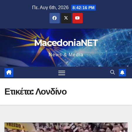
Μετάβαση
Πε. Αυγ 6th, 2026
8:42:17 PM
στο
περιεχόμενο
MacedoniaNET
News & Media
Ετικέτα:
Λονδίνο