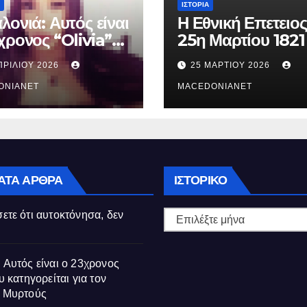
ΙΣΤΟΡΊΑ
λονιά: Αυτός είναι
Η Εθνική Επετειος
χρονος “Olivia”
25η Μαρτίου 1821
κατηγορείται για
ΠΡΙΛΊΟΥ 2026
25 ΜΑΡΤΊΟΥ 2026
θάνατο της
ούς
ONIANET
MACEDONIANET
Ιστορικό
ΑΤΑ ΆΡΘΡΑ
ΙΣΤΟΡΙΚΌ
ετε ότι αυτοκτόνησα, δεν
 Αυτός είναι ο 23χρονος
υ κατηγορείται για τον
ς Μυρτούς