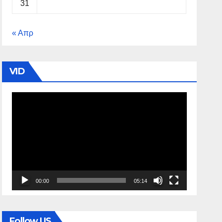
31
« Απρ
VID
Πρόγραμμα
Αναπαραγωγής
Βίντεο
00:00
05:14
Follow US