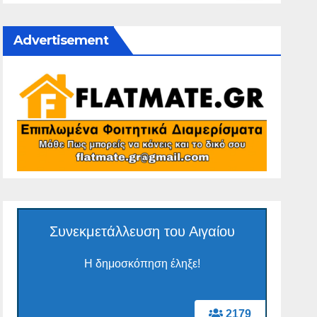
Advertisement
Συνεκμετάλλευση του Αιγαίου
Η δημοσκόπηση έληξε!
2179