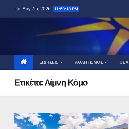
Μετάβαση
Πα. Αυγ 7th, 2026
11:50:19 PM
στο
περιεχόμενο
ΕΙΔΉΣΕΙΣ
ΑΘΛΗΤΙΣΜΌΣ
ΘΈ
Ετικέτα:
Λίμνη Κόμο