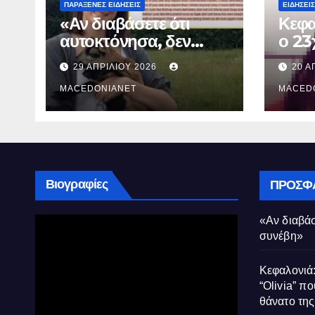
ΠΑΡΆΞΕΝΕΣ ΕΙΔΉΣΕΙΣ
ΕΙΔΉΣΕΙΣ
«Αν διαβάσετε ότι
Κεφα
αυτοκτόνησα, δεν
ο 23
συνέβη»
που 
29 ΑΠΡΙΛΊΟΥ 2026
20 Α
τον 
MACEDONIANET
Μυρτ
MACED
Βιογραφίες
ΠΡΌΣΦ
«Αν διαβάσ
συνέβη»
Κεφαλονιά:
“Olivia” πο
θάνατο τη