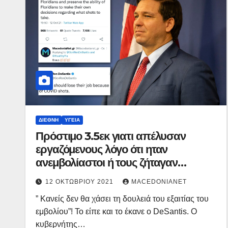
ΔΙΕΘΝΉ
ΥΓΕΊΑ
Πρόστιμο 3.5εκ γιατι απέλυσαν
εργαζόμενους λόγο ότι ηταν
ανεμβολίαστοι ή τους ζήταγαν
πιστοποιητικό.
12 ΟΚΤΩΒΡΊΟΥ 2021
MACEDONIANET
” Κανείς δεν θα χάσει τη δουλειά του εξαιτίας του
εμβολίου”! Το είπε και το έκανε ο DeSantis. Ο
κυβερνήτης…