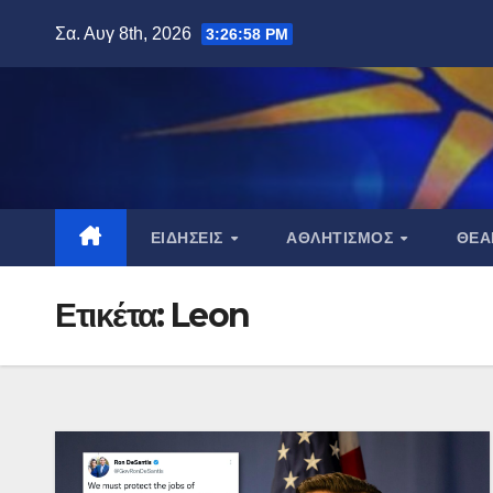
Μετάβαση
Σα. Αυγ 8th, 2026
3:26:59 PM
στο
περιεχόμενο
ΕΙΔΉΣΕΙΣ
ΑΘΛΗΤΙΣΜΌΣ
ΘΈ
Ετικέτα:
Leon