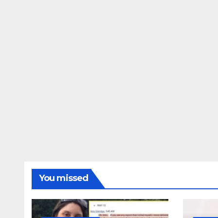
ΔΗΜΟΣΚΟΠΉΣΕΙΣ
Ποιοι είναι πί
τις Φωτίες;
14 ΑΥΓΟΎΣΤΟΥ 2024
MAC
You missed