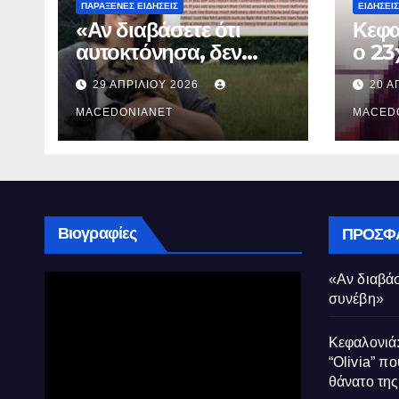
ΠΑΡΆΞΕΝΕΣ ΕΙΔΉΣΕΙΣ
ΕΙΔΉΣΕΙΣ
«Αν διαβάσετε ότι
Κεφα
αυτοκτόνησα, δεν
ο 23
συνέβη»
που 
29 ΑΠΡΙΛΊΟΥ 2026
20 Α
τον 
MACEDONIANET
Μυρτ
MACED
Βιογραφίες
ΠΡΌΣΦ
«Αν διαβάσ
συνέβη»
Κεφαλονιά:
“Olivia” πο
θάνατο τη