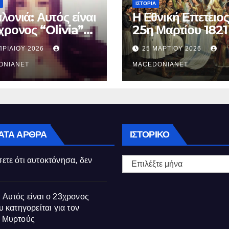
ΙΣΤΟΡΊΑ
λονιά: Αυτός είναι
Η Εθνική Επετειος
χρονος “Olivia”
25η Μαρτίου 1821
κατηγορείται για
ΠΡΙΛΊΟΥ 2026
25 ΜΑΡΤΊΟΥ 2026
θάνατο της
ούς
ONIANET
MACEDONIANET
Ιστορικό
ΑΤΑ ΆΡΘΡΑ
ΙΣΤΟΡΙΚΌ
ετε ότι αυτοκτόνησα, δεν
 Αυτός είναι ο 23χρονος
υ κατηγορείται για τον
ς Μυρτούς