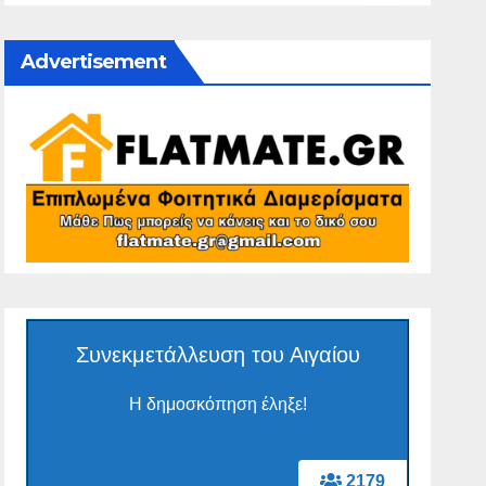
Advertisement
Συνεκμετάλλευση του Αιγαίου
Η δημοσκόπηση έληξε!
2179