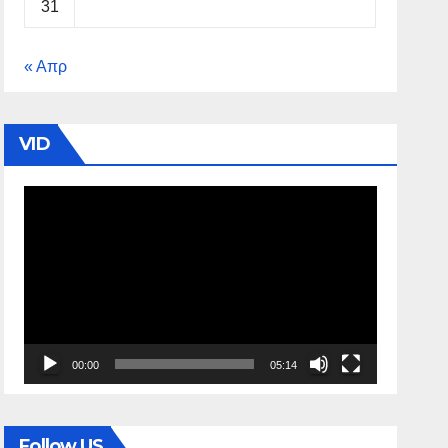
31
« Απρ
VID
Πρόγραμμα
Αναπαραγωγής
Βίντεο
00:00
05:14
Follow US