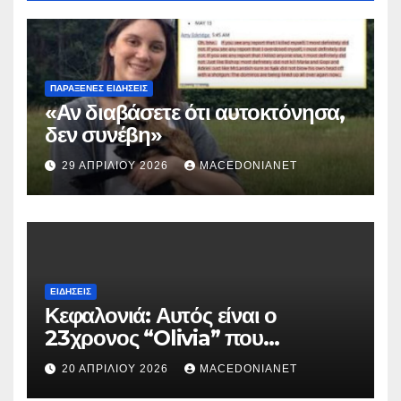
ΠΑΡΆΞΕΝΕΣ ΕΙΔΉΣΕΙΣ
«Αν διαβάσετε ότι αυτοκτόνησα,
δεν συνέβη»
29 ΑΠΡΙΛΊΟΥ 2026
MACEDONIANET
ΕΙΔΉΣΕΙΣ
Κεφαλονιά: Αυτός είναι ο
23χρονος “Olivia” που
κατηγορείται για τον θάνατο της
20 ΑΠΡΙΛΊΟΥ 2026
MACEDONIANET
Μυρτούς