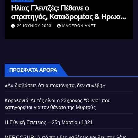
Μέγας Αλέξανδρος: Ο μέγιστος των
ας
Ελλήνων
11 ΙΟΥΝΊΟΥ 2023
MACEDONIANET
ΠΡΌΣΦΑΤΑ ΆΡΘΡΑ
«Αν διαβάσετε ότι αυτοκτόνησα, δεν συνέβη»
Κεφαλονιά: Αυτός είναι ο 23χρονος “Olivia” που
κατηγορείται για τον θάνατο της Μυρτούς
Η Εθνική Επετειος – 25η Μαρτίου 1821
MERCOSUR: Αυτό που θες να ξέρεις και δεν σου λένε.