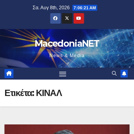
Μετάβαση
Σα. Αυγ 8th, 2026
7:06:21 AM
στο
περιεχόμενο
MacedoniaNET
News & Media
Ετικέτα:
ΚΙΝΑΛ