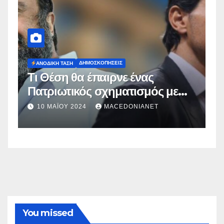
ΔΗΜΟΣΚΟΠΉΣΕΙΣ
Ευρωεκλογές 2024: Πρόθεση
Ψήφου
2 ΜΑΪ́ΟΥ 2024
MACEDONIANET
You missed