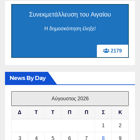
Συνεκμετάλλευση του Αιγαίου
Η δημοσκόπηση έληξε!
2179
News By Day
Αύγουστος 2026
Δ
Τ
Τ
Π
Π
Σ
Κ
1
2
3
4
5
6
7
8
9