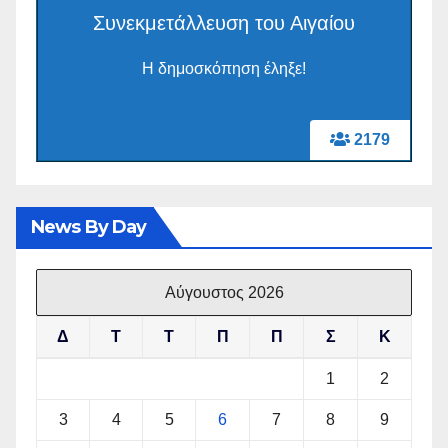
Συνεκμετάλλευση του Αιγαίου
Η δημοσκόπηση έληξε!
2179
News By Day
Αύγουστος 2026
Δ
Τ
Τ
Π
Π
Σ
Κ
1
2
3
4
5
6
7
8
9