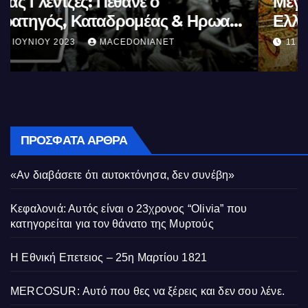
Μέγας Αλέξανδρος: Ο μέγιστος των
Ελλήνων
11 ΙΟΥΝΊΟΥ 2023
MACEDONIANET
ΠΡΌΣΦΑΤΑ ΆΡΘΡΑ
«Αν διαβάσετε ότι αυτοκτόνησα, δεν συνέβη»
Κεφαλονιά: Αυτός είναι ο 23χρονος “Olivia” που
κατηγορείται για τον θάνατο της Μυρτούς
Η Εθνική Επετειος – 25η Μαρτίου 1821
MERCOSUR: Αυτό που θες να ξέρεις και δεν σου λένε.