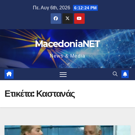
Μετάβαση
Πε. Αυγ 6th, 2026
6:12:25 PM
στο
περιεχόμενο
MacedoniaNET
News & Media
Ετικέτα:
Καστανάς