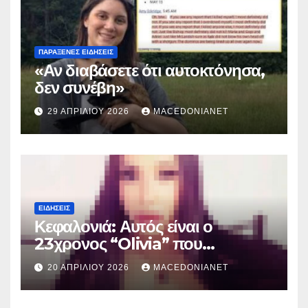
ΠΑΡΆΞΕΝΕΣ ΕΙΔΉΣΕΙΣ
«Αν διαβάσετε ότι αυτοκτόνησα,
δεν συνέβη»
29 ΑΠΡΙΛΊΟΥ 2026
MACEDONIANET
ΕΙΔΉΣΕΙΣ
Κεφαλονιά: Αυτός είναι ο
23χρονος “Olivia” που
κατηγορείται για τον θάνατο της
20 ΑΠΡΙΛΊΟΥ 2026
MACEDONIANET
Μυρτούς