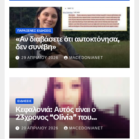
ΠΑΡΆΞΕΝΕΣ ΕΙΔΉΣΕΙΣ
«Αν διαβάσετε ότι αυτοκτόνησα,
δεν συνέβη»
29 ΑΠΡΙΛΊΟΥ 2026
MACEDONIANET
ΕΙΔΉΣΕΙΣ
Κεφαλονιά: Αυτός είναι ο
23χρονος “Olivia” που
κατηγορείται για τον θάνατο της
20 ΑΠΡΙΛΊΟΥ 2026
MACEDONIANET
Μυρτούς