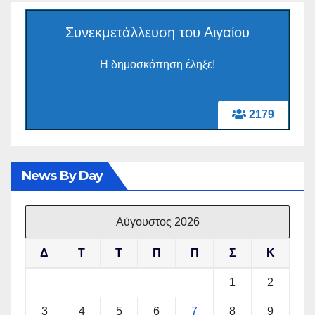
Συνεκμετάλλευση του Αιγαίου
Η δημοσκόπηση έληξε!
2179
News By Day
Αύγουστος 2026
Δ
Τ
Τ
Π
Π
Σ
Κ
1
2
3
4
5
6
7
8
9