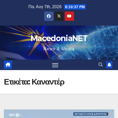
Μετάβαση
Πα. Αυγ 7th, 2026
8:10:38 PM
στο
περιεχόμενο
MacedoniaNET
News & Media
Ετικέτα:
Καναντέρ