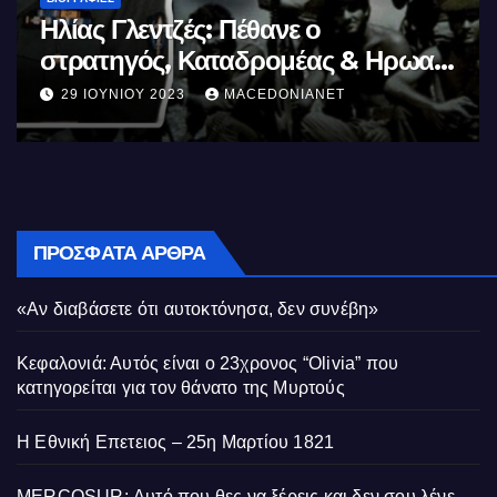
Μέγας Αλέξανδρος: Ο μέγιστος των
Ελλήνων
11 ΙΟΥΝΊΟΥ 2023
MACEDONIANET
ΠΡΌΣΦΑΤΑ ΆΡΘΡΑ
«Αν διαβάσετε ότι αυτοκτόνησα, δεν συνέβη»
Κεφαλονιά: Αυτός είναι ο 23χρονος “Olivia” που
κατηγορείται για τον θάνατο της Μυρτούς
Η Εθνική Επετειος – 25η Μαρτίου 1821
MERCOSUR: Αυτό που θες να ξέρεις και δεν σου λένε.