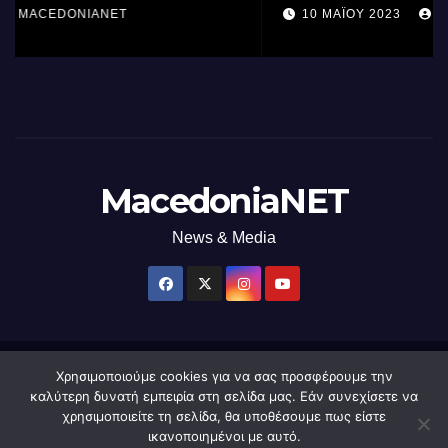
επεξεργαστή AI στον κόσμο με τη
10 ΜΑΪ́ΟΥ 2023
MACEDONIANET
χρήση φωτός
MacedoniaNET
News & Media
Χρησιμοποιούμε cookies για να σας προσφέρουμε την
Δημιουργήθηκε από το digital2000 με την Υποστήριξη του WordPress
|
καλύτερη δυνατή εμπειρία στη σελίδα μας. Εάν συνεχίσετε να
Θέμα: Newsup από
Themeansar
.
χρησιμοποιείτε τη σελίδα, θα υποθέσουμε πως είστε
ικανοποιημένοι με αυτό.