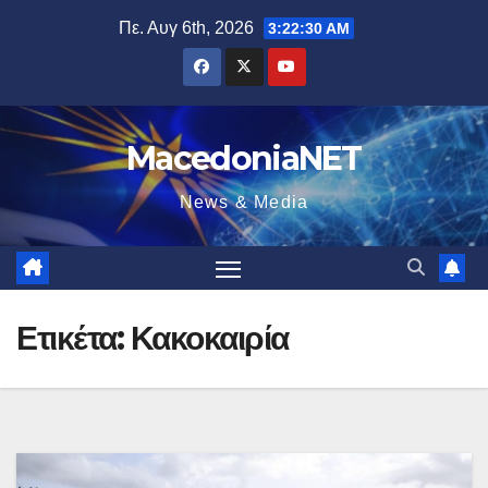
Μετάβαση
Πε. Αυγ 6th, 2026
3:22:31 AM
στο
περιεχόμενο
MacedoniaNET
News & Media
Ετικέτα:
Κακοκαιρία