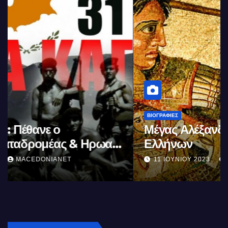
ΒΙΟΓΡΑΦΊΕΣ
Μέγας Αλέξανδρος: Ο μέγιστος των
Ελλήνων
11 ΙΟΥΝΊΟΥ 2023
MACEDONIANET