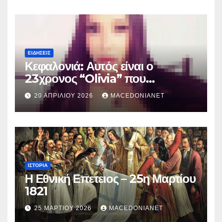
ΕΙΔΉΣΕΙΣ
Κεφαλονιά: Αυτός είναι ο
23χρονος “Olivia” που
κατηγορείται για τον θάνατο της
20 ΑΠΡΙΛΊΟΥ 2026
MACEDONIANET
Μυρτούς
ΙΣΤΟΡΊΑ
Η Εθνική Επετειος – 25η Μαρτίου
1821
25 ΜΑΡΤΊΟΥ 2026
MACEDONIANET