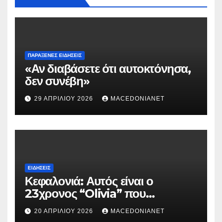
ΠΑΡΆΞΕΝΕΣ ΕΙΔΉΣΕΙΣ
«Αν διαβάσετε ότι αυτοκτόνησα,
δεν συνέβη»
29 ΑΠΡΙΛΊΟΥ 2026
MACEDONIANET
ΕΙΔΉΣΕΙΣ
Κεφαλονιά: Αυτός είναι ο
23χρονος “Olivia” που
κατηγορείται για τον θάνατο της
20 ΑΠΡΙΛΊΟΥ 2026
MACEDONIANET
Μυρτούς