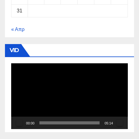
31
« Απρ
VID
Πρόγραμμα
Αναπαραγωγής
Βίντεο
00:00
05:14