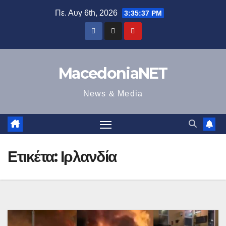
Μετάβαση
Πε. Αυγ 6th, 2026
3:35:37 PM
στο
περιεχόμενο
MacedoniaNET
News & Media
Ετικέτα:
Ιρλανδία