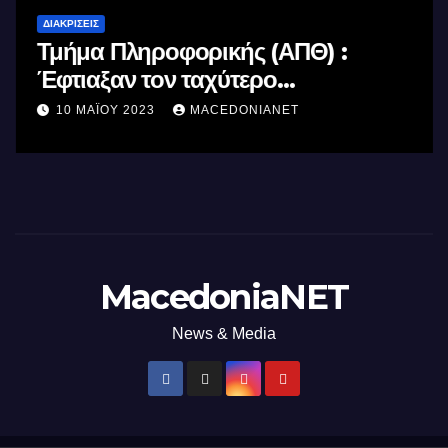
ΔΙΑΚΡΊΣΕΙΣ
Τμήμα Πληροφορικής (ΑΠΘ) :
Έφτιαξαν τον ταχύτερο
επεξεργαστή AI στον κόσμο με τη
10 ΜΑΪ́ΟΥ 2023
MACEDONIANET
χρήση φωτός
MacedoniaNET
News & Media