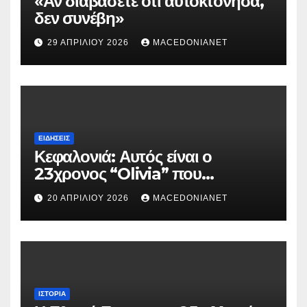
«Αν διαβάσετε ότι αυτοκτόνησα,
δεν συνέβη»
29 ΑΠΡΙΛΊΟΥ 2026
MACEDONIANET
ΕΙΔΉΣΕΙΣ
Κεφαλονιά: Αυτός είναι ο
23χρονος “Olivia” που
κατηγορείται για τον θάνατο της
20 ΑΠΡΙΛΊΟΥ 2026
MACEDONIANET
Μυρτούς
ΙΣΤΟΡΊΑ