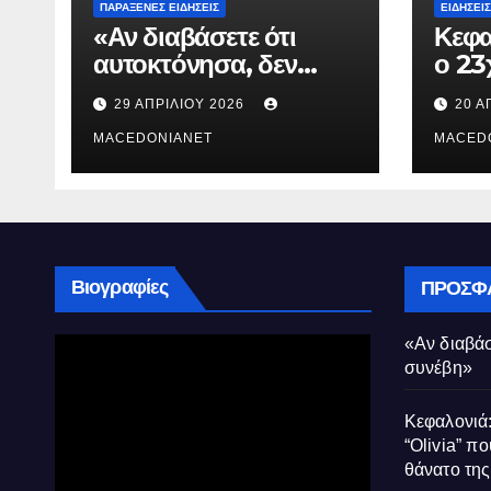
ΠΑΡΆΞΕΝΕΣ ΕΙΔΉΣΕΙΣ
ΕΙΔΉΣΕΙΣ
«Αν διαβάσετε ότι
Κεφα
αυτοκτόνησα, δεν
ο 23
συνέβη»
που 
29 ΑΠΡΙΛΊΟΥ 2026
20 Α
τον 
MACEDONIANET
Μυρτ
MACED
Βιογραφίες
ΠΡΌΣΦ
«Αν διαβάσ
συνέβη»
Κεφαλονιά:
“Olivia” πο
θάνατο τη