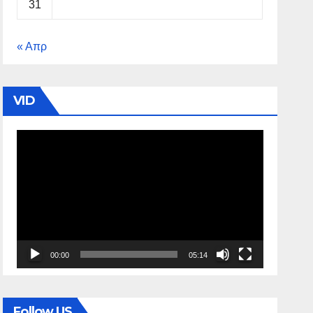
31
« Απρ
VID
Πρόγραμμα
Αναπαραγωγής
Βίντεο
00:00
05:14
Follow US