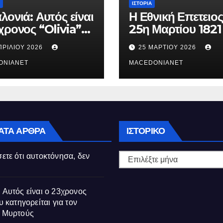
ΙΣΤΟΡΊΑ
λονιά: Αυτός είναι
Η Εθνική Επετειος
χρονος “Olivia”
25η Μαρτίου 1821
κατηγορείται για
ΠΡΙΛΊΟΥ 2026
25 ΜΑΡΤΊΟΥ 2026
θάνατο της
ούς
ONIANET
MACEDONIANET
Ιστορικό
ΑΤΑ ΆΡΘΡΑ
ΙΣΤΟΡΙΚΌ
ετε ότι αυτοκτόνησα, δεν
 Αυτός είναι ο 23χρονος
υ κατηγορείται για τον
ς Μυρτούς