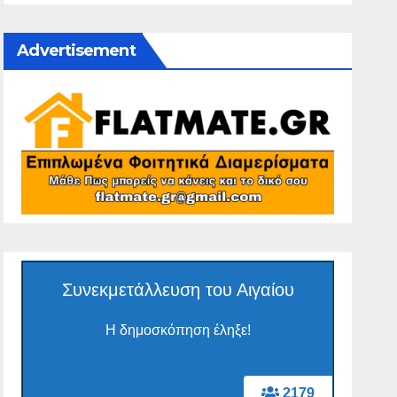
Advertisement
Συνεκμετάλλευση του Αιγαίου
Η δημοσκόπηση έληξε!
2179