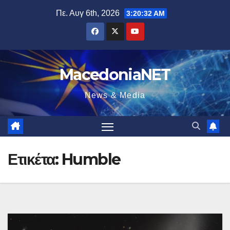
Μετάβαση
Πε. Αυγ 6th, 2026
3:20:33 AM
στο
περιεχόμενο
MacedoniaNET
News & Media
Ετικέτα:
Humble