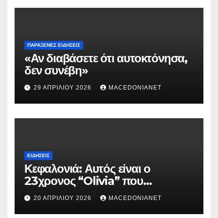
ΠΑΡΆΞΕΝΕΣ ΕΙΔΉΣΕΙΣ
«Αν διαβάσετε ότι αυτοκτόνησα,
δεν συνέβη»
29 ΑΠΡΙΛΊΟΥ 2026
MACEDONIANET
ΕΙΔΉΣΕΙΣ
Κεφαλονιά: Αυτός είναι ο
23χρονος “Olivia” που
κατηγορείται για τον θάνατο της
20 ΑΠΡΙΛΊΟΥ 2026
MACEDONIANET
Μυρτούς