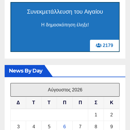
Συνεκμετάλλευση του Αιγαίου
Η δημοσκόπηση έληξε!
2179
News By Day
Αύγουστος 2026
Δ
Τ
Τ
Π
Π
Σ
Κ
1
2
3
4
5
6
7
8
9