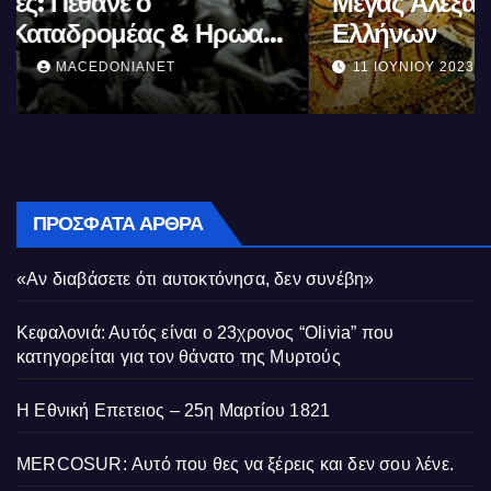
Μέγας Αλέξανδρος: Ο μέγιστος των
Ελλήνων
11 ΙΟΥΝΊΟΥ 2023
MACEDONIANET
ΠΡΌΣΦΑΤΑ ΆΡΘΡΑ
«Αν διαβάσετε ότι αυτοκτόνησα, δεν συνέβη»
Κεφαλονιά: Αυτός είναι ο 23χρονος “Olivia” που
κατηγορείται για τον θάνατο της Μυρτούς
Η Εθνική Επετειος – 25η Μαρτίου 1821
MERCOSUR: Αυτό που θες να ξέρεις και δεν σου λένε.