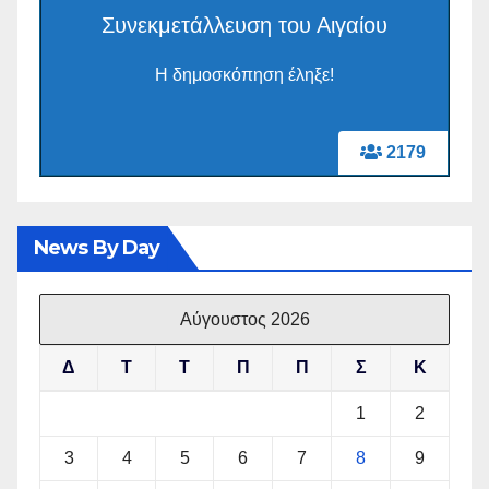
Συνεκμετάλλευση του Αιγαίου
Η δημοσκόπηση έληξε!
2179
News By Day
Αύγουστος 2026
Δ
Τ
Τ
Π
Π
Σ
Κ
1
2
3
4
5
6
7
8
9