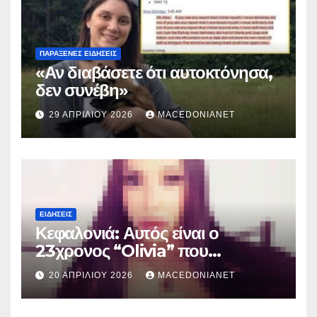
ΠΑΡΆΞΕΝΕΣ ΕΙΔΉΣΕΙΣ
«Αν διαβάσετε ότι αυτοκτόνησα,
δεν συνέβη»
29 ΑΠΡΙΛΊΟΥ 2026
MACEDONIANET
ΕΙΔΉΣΕΙΣ
Κεφαλονιά: Αυτός είναι ο
23χρονος “Olivia” που
κατηγορείται για τον θάνατο της
20 ΑΠΡΙΛΊΟΥ 2026
MACEDONIANET
Μυρτούς