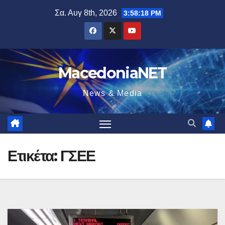
Μετάβαση
Σα. Αυγ 8th, 2026
3:58:19 PM
στο
περιεχόμενο
MacedoniaNET
News & Media
Ετικέτα:
ΓΣΕΕ