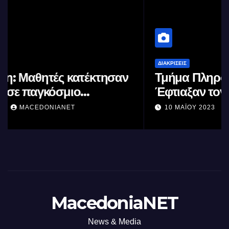
ΔΙΑΚΡΊΣΕΙΣ
Τμήμα Πληροφορικής (ΑΠΘ) :
Έφτιαξαν τον ταχύτερο
επεξεργαστή AI στον κόσμο με τη
10 ΜΑΪ́ΟΥ 2023
MACEDONIANET
χρήση φωτός
MacedoniaNET
News & Media