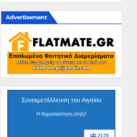
Advertisement
Συνεκμετάλλευση του Αιγαίου
Η δημοσκόπηση έληξε!
2179