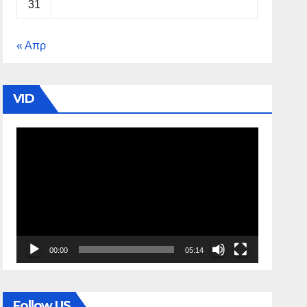
31
« Απρ
VID
Πρόγραμμα
Αναπαραγωγής
Βίντεο
00:00
05:14
Follow US