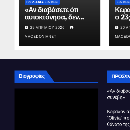
ΠΑΡΆΞΕΝΕΣ ΕΙΔΉΣΕΙΣ
ΕΙΔΉΣΕΙΣ
«Αν διαβάσετε ότι
Κεφα
αυτοκτόνησα, δεν
ο 23
συνέβη»
που 
29 ΑΠΡΙΛΊΟΥ 2026
20 Α
τον 
MACEDONIANET
Μυρτ
MACED
Βιογραφίες
ΠΡΌΣΦ
«Αν διαβάσ
συνέβη»
Κεφαλονιά:
“Olivia” πο
θάνατο τη