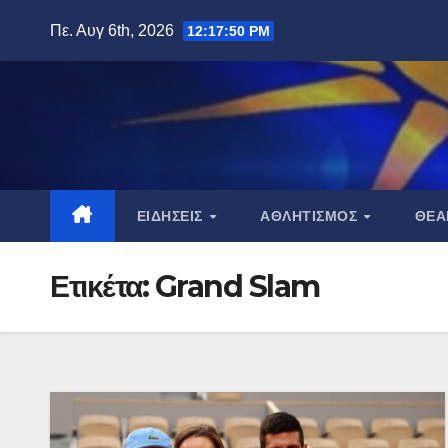
Μετάβαση
Πε. Αυγ 6th, 2026
12:17:51 PM
στο
περιεχόμενο
ΕΙΔΉΣΕΙΣ
ΑΘΛΗΤΙΣΜΌΣ
ΘΈ
Ετικέτα:
Grand Slam