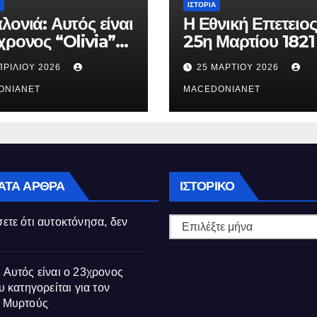
ΙΣΤΟΡΊΑ
λονιά: Αυτός είναι
Η Εθνική Επετειος
χρονος “Olivia”
25η Μαρτίου 1821
κατηγορείται για
ΠΡΙΛΊΟΥ 2026
25 ΜΑΡΤΊΟΥ 2026
θάνατο της
ούς
ONIANET
MACEDONIANET
Ιστορικό
ΑΤΑ ΆΡΘΡΑ
ΙΣΤΟΡΙΚΌ
ετε ότι αυτοκτόνησα, δεν
 Αυτός είναι ο 23χρονος
υ κατηγορείται για τον
ς Μυρτούς