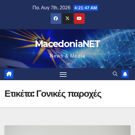
Μετάβαση
Πα. Αυγ 7th, 2026
4:21:48 AM
στο
περιεχόμενο
MacedoniaNET
News & Media
Ετικέτα:
Γονικές παροχές