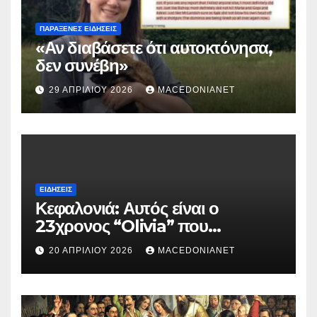
ΠΑΡΆΞΕΝΕΣ ΕΙΔΉΣΕΙΣ
«Αν διαβάσετε ότι αυτοκτόνησα,
δεν συνέβη»
29 ΑΠΡΙΛΊΟΥ 2026
MACEDONIANET
ΕΙΔΉΣΕΙΣ
Κεφαλονιά: Αυτός είναι ο
23χρονος “Olivia” που
κατηγορείται για τον θάνατο της
20 ΑΠΡΙΛΊΟΥ 2026
MACEDONIANET
Μυρτούς