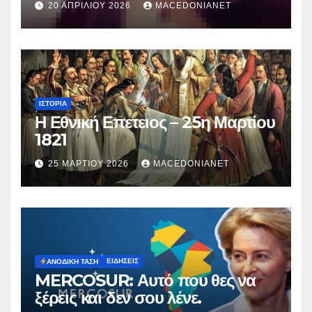
20 ΑΠΡΙΛΊΟΥ 2026
MACEDONIANET
Μυρτούς
ΙΣΤΟΡΊΑ
Η Εθνική Επετειος – 25η Μαρτίου
1821
25 ΜΑΡΤΊΟΥ 2026
MACEDONIANET
ΕΙΔΉΣΕΙΣ
ΑΝΟΔΙΚΉ ΤΆΣΗ
MERCOSUR: Αυτό που θες να
ξέρεις και δεν σου λένε.