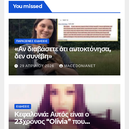
You missed
ΠΑΡΆΞΕΝΕΣ ΕΙΔΉΣΕΙΣ
«Αν διαβάσετε ότι αυτοκτόνησα,
δεν συνέβη»
29 ΑΠΡΙΛΊΟΥ 2026
MACEDONIANET
ΕΙΔΉΣΕΙΣ
Κεφαλονιά: Αυτός είναι ο
23χρονος “Olivia” που
κατηγορείται για τον θάνατο της