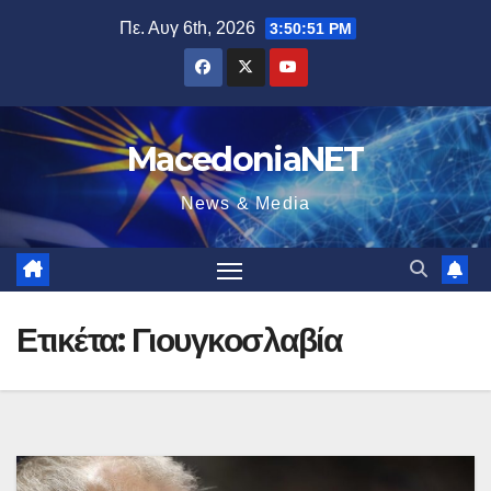
Μετάβαση
Πε. Αυγ 6th, 2026
3:50:52 PM
στο
περιεχόμενο
MacedoniaNET
News & Media
Ετικέτα:
Γιουγκοσλαβία