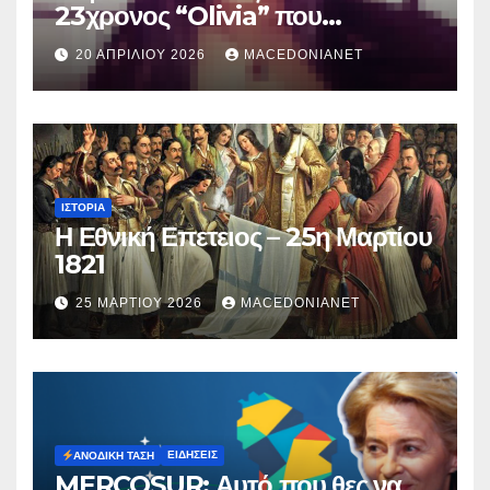
23χρονος “Olivia” που
κατηγορείται για τον θάνατο της
20 ΑΠΡΙΛΊΟΥ 2026
MACEDONIANET
Μυρτούς
ΙΣΤΟΡΊΑ
Η Εθνική Επετειος – 25η Μαρτίου
1821
25 ΜΑΡΤΊΟΥ 2026
MACEDONIANET
ΕΙΔΉΣΕΙΣ
ΑΝΟΔΙΚΉ ΤΆΣΗ
MERCOSUR: Αυτό που θες να