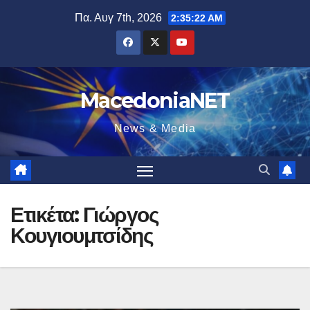
Μετάβαση
Πα. Αυγ 7th, 2026
2:35:23 AM
στο
περιεχόμενο
MacedoniaNET
News & Media
Ετικέτα:
Γιώργος
Κουγιουμτσίδης