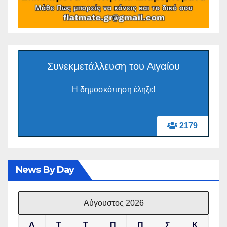
Συνεκμετάλλευση του Αιγαίου
Η δημοσκόπηση έληξε!
2179
News By Day
Αύγουστος 2026
Δ
Τ
Τ
Π
Π
Σ
Κ