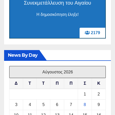
Συνεκμετάλλευση του Αιγαίου
Η δημοσκόπηση έληξε!
2179
News By Day
Αύγουστος 2026
Δ
Τ
Τ
Π
Π
Σ
Κ
1
2
3
4
5
6
7
8
9