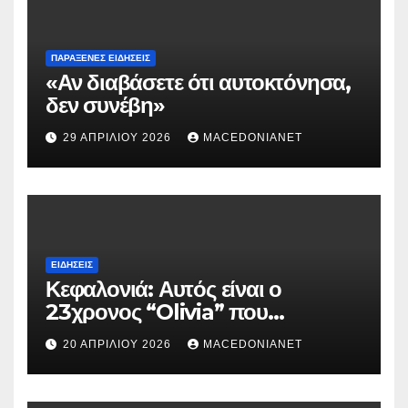
ΠΑΡΆΞΕΝΕΣ ΕΙΔΉΣΕΙΣ
«Αν διαβάσετε ότι αυτοκτόνησα,
δεν συνέβη»
29 ΑΠΡΙΛΊΟΥ 2026
MACEDONIANET
ΕΙΔΉΣΕΙΣ
Κεφαλονιά: Αυτός είναι ο
23χρονος “Olivia” που
κατηγορείται για τον θάνατο της
20 ΑΠΡΙΛΊΟΥ 2026
MACEDONIANET
Μυρτούς