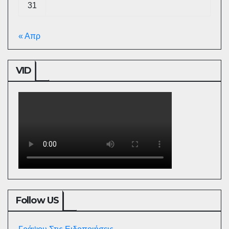
31
« Απρ
VID
Follow US