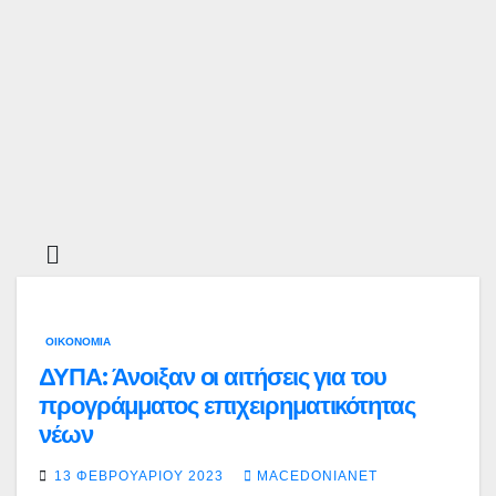
Ετικέ
τα:
Επιχ
ορηγ
ήσεις
ΟΙΚΟΝΟΜΊΑ
ΔΥΠΑ: Άνοιξαν οι αιτήσεις για του
προγράμματος επιχειρηματικότητας
νέων
13 ΦΕΒΡΟΥΑΡΊΟΥ 2023
MACEDONIANET