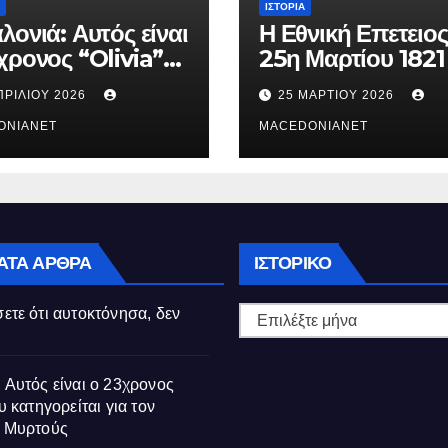
ΙΣΤΟΡΊΑ
λονιά: Αυτός είναι
Η Εθνική Επετειος
χρονος “Olivia”
25η Μαρτίου 1821
κατηγορείται για
ΠΡΙΛΊΟΥ 2026
25 ΜΑΡΤΊΟΥ 2026
θάνατο της
ούς
ONIANET
MACEDONIANET
Ιστορικό
ΑΤΑ ΆΡΘΡΑ
ΙΣΤΟΡΙΚΌ
ετε ότι αυτοκτόνησα, δεν
 Αυτός είναι ο 23χρονος
υ κατηγορείται για τον
ς Μυρτούς