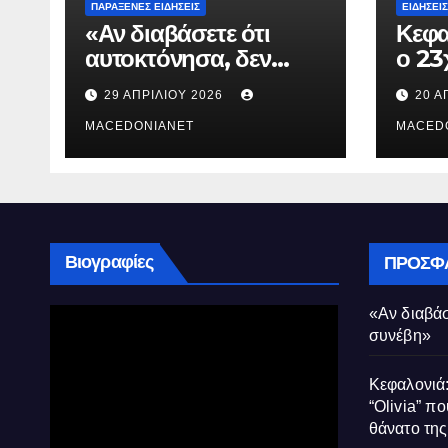
ΠΑΡΆΞΕΝΕΣ ΕΙΔΉΣΕΙΣ
ΕΙΔΉΣΕΙΣ
«Αν διαβάσετε ότι
Κεφα
αυτοκτόνησα, δεν
ο 23
συνέβη»
που 
29 ΑΠΡΙΛΊΟΥ 2026
20 Α
τον 
MACEDONIANET
Μυρτ
MACED
Βιογραφίες
ΠΡΌΣΦ
«Αν διαβάσ
συνέβη»
Κεφαλονιά:
“Olivia” πο
θάνατο τη