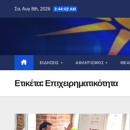
Μετάβαση
Σα. Αυγ 8th, 2026
3:44:03 AM
στο
περιεχόμενο
ΕΙΔΉΣΕΙΣ
ΑΘΛΗΤΙΣΜΌΣ
ΘΈ
Ετικέτα:
Επιχειρηματικότητα