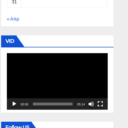
31
« Απρ
VID
Πρόγραμμα
Αναπαραγωγής
Βίντεο
00:00
05:14
Follow US