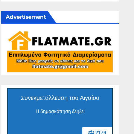
Advertisement
Συνεκμετάλλευση του Αιγαίου
Η δημοσκόπηση έληξε!
2179