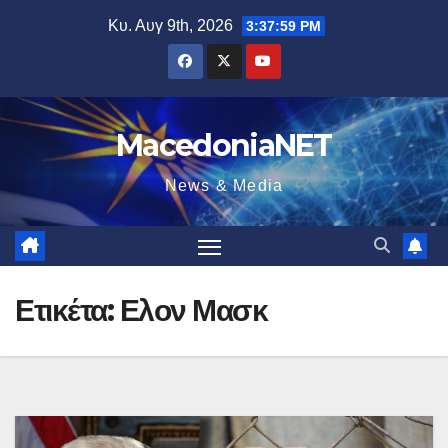
Μετάβαση
Κυ. Αυγ 9th, 2026
3:38:00 PM
στο
περιεχόμενο
MacedoniaNET
News & Media
Ετικέτα:
Ελον Μασκ