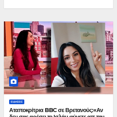
ΕΙΔΉΣΕΙΣ
Αταποκρίτρια BBC σε Βρετανούς:«Αν
δεν σας αρέσει το Ισλάμ φύγετε απ την