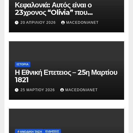
Κεφαλονιά: Αυτός είναι ο
23χρονος “Olivia” που
κατηγορείται για τον θάνατο της
20 ΑΠΡΙΛΊΟΥ 2026
MACEDONIANET
Μυρτούς
ΙΣΤΟΡΊΑ
Η Εθνική Επετειος – 25η Μαρτίου
1821
25 ΜΑΡΤΊΟΥ 2026
MACEDONIANET
ΕΙΔΉΣΕΙΣ
ΑΝΟΔΙΚΉ ΤΆΣΗ