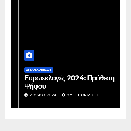
ΔΗΜΟΣΚΟΠΉΣΕΙΣ
Δ
Ευρωεκλογές 2024: Πρόθεση
Γ
Ψήφου
σ
σ
2 ΜΑΪ́ΟΥ 2024
MACEDONIANET