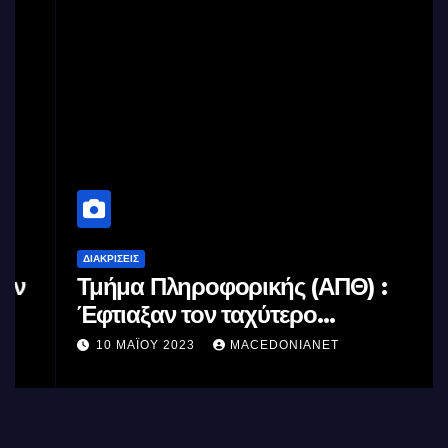
ΔΙΑΚΡΊΣΕΙΣ
Τμήμα Πληροφορικής (ΑΠΘ) :
Έφτιαξαν τον ταχύτερο
επεξεργαστή AI στον κόσμο με τη
10 ΜΑΪ́ΟΥ 2023
MACEDONIANET
χρήση φωτός