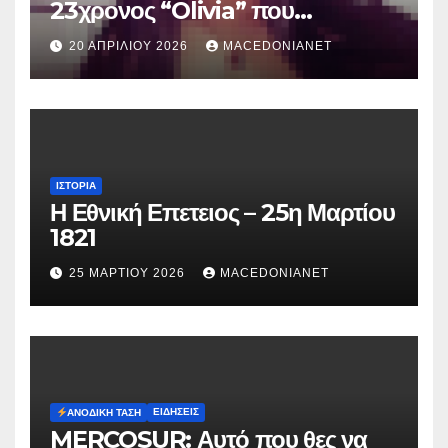
23χρονος “Olivia” που
κατηγορείται για τον θάνατο της
20 ΑΠΡΙΛΊΟΥ 2026
MACEDONIANET
Μυρτούς
ΙΣΤΟΡΊΑ
Η Εθνική Επετειος – 25η Μαρτίου
1821
25 ΜΑΡΤΊΟΥ 2026
MACEDONIANET
ΕΙΔΉΣΕΙΣ
ΑΝΟΔΙΚΉ ΤΆΣΗ
MERCOSUR: Αυτό που θες να