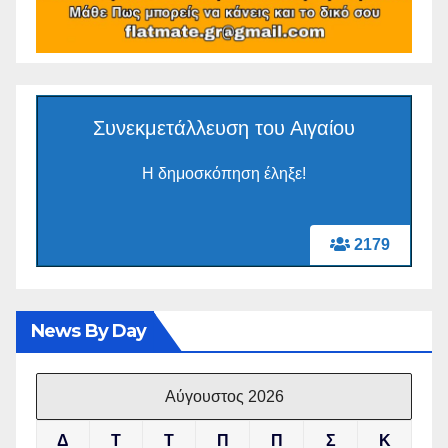
Συνεκμετάλλευση του Αιγαίου
Η δημοσκόπηση έληξε!
2179
News By Day
Αύγουστος 2026
Δ
Τ
Τ
Π
Π
Σ
Κ