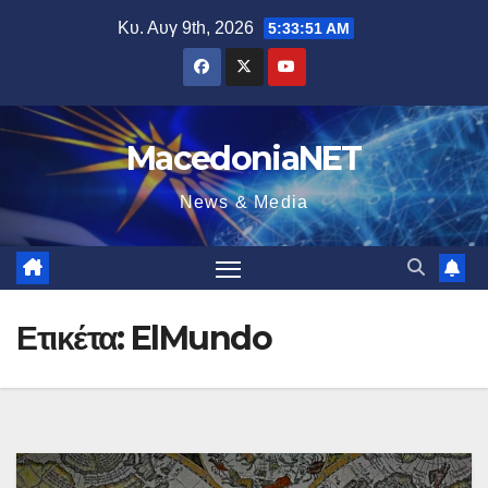
Μετάβαση
Κυ. Αυγ 9th, 2026
5:33:52 AM
στο
περιεχόμενο
MacedoniaNET
News & Media
Ετικέτα:
ElMundo