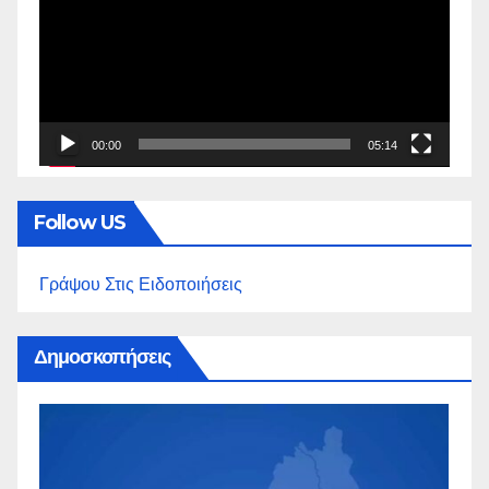
Βίντεο
00:00
05:14
Follow US
Γράψου Στις Ειδοποιήσεις
Δημοσκοπήσεις