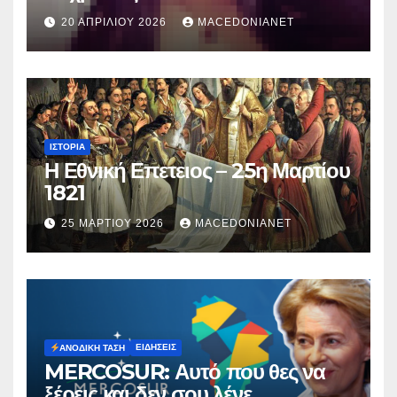
κατηγορείται για τον θάνατο της
20 ΑΠΡΙΛΊΟΥ 2026
MACEDONIANET
Μυρτούς
ΙΣΤΟΡΊΑ
Η Εθνική Επετειος – 25η Μαρτίου
1821
25 ΜΑΡΤΊΟΥ 2026
MACEDONIANET
ΕΙΔΉΣΕΙΣ
ΑΝΟΔΙΚΉ ΤΆΣΗ
MERCOSUR: Αυτό που θες να
ξέρεις και δεν σου λένε.