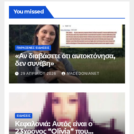
You missed
ΠΑΡΆΞΕΝΕΣ ΕΙΔΉΣΕΙΣ
«Αν διαβάσετε ότι αυτοκτόνησα,
δεν συνέβη»
29 ΑΠΡΙΛΊΟΥ 2026
MACEDONIANET
ΕΙΔΉΣΕΙΣ
Κεφαλονιά: Αυτός είναι ο
23χρονος “Olivia” που