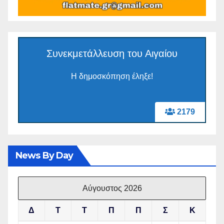
Συνεκμετάλλευση του Αιγαίου
Η δημοσκόπηση έληξε!
2179
News By Day
Αύγουστος 2026
Δ
Τ
Τ
Π
Π
Σ
Κ