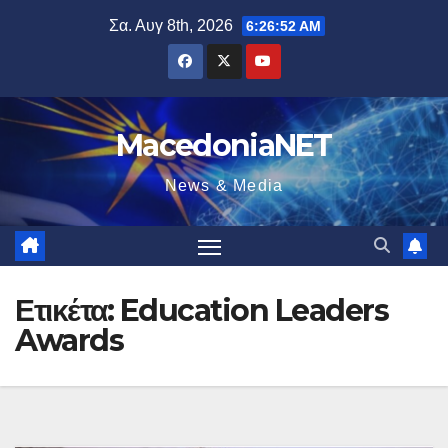
Μετάβαση
Σα. Αυγ 8th, 2026
6:26:53 AM
στο
περιεχόμενο
MacedoniaNET
News & Media
Ετικέτα:
Education Leaders
Awards