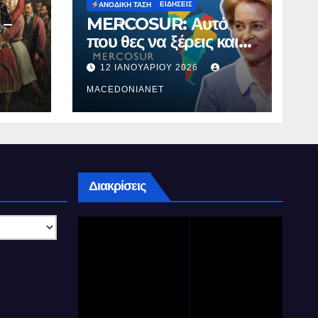
ΕΙΔΉΣΕΙΣ
ΑΝΟΔΙΚΉ ΤΆΣΗ
 –
MERCOSUR: Αυτό
που θες να ξέρεις και
δεν σου λένε.
12 ΙΑΝΟΥΑΡΊΟΥ 2026
MACEDONIANET
Διακρίσεις