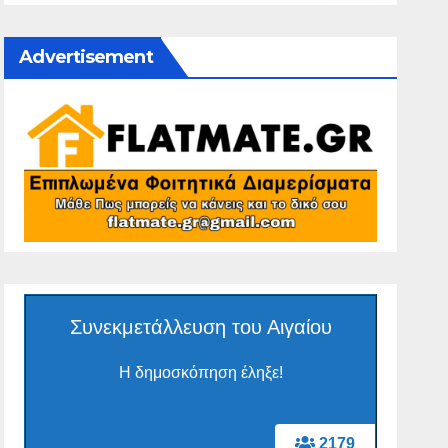
Advertisement
Συνεκμετάλλευση του Αιγαίου
Η δημοσκόπηση έληξε!
2179