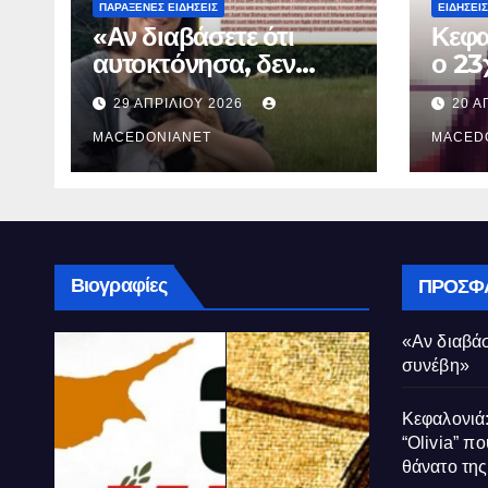
ΠΑΡΆΞΕΝΕΣ ΕΙΔΉΣΕΙΣ
ΕΙΔΉΣΕΙΣ
«Αν διαβάσετε ότι
Κεφα
αυτοκτόνησα, δεν
ο 23
συνέβη»
που 
29 ΑΠΡΙΛΊΟΥ 2026
20 Α
τον 
MACEDONIANET
Μυρτ
MACED
Βιογραφίες
ΠΡΌΣΦ
«Αν διαβάσ
συνέβη»
Κεφαλονιά:
“Olivia” πο
θάνατο τη