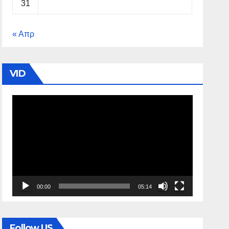
31
« Απρ
VID
Πρόγραμμα
Αναπαραγωγής
Βίντεο
00:00
05:14
Follow US