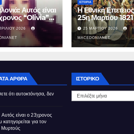
ΙΣΤΟΡΊΑ
λονιά: Αυτός είναι
Η Εθνική Επετειος
χρονος “Olivia”
25η Μαρτίου 1821
κατηγορείται για
ΠΡΙΛΊΟΥ 2026
25 ΜΑΡΤΊΟΥ 2026
θάνατο της
ούς
ONIANET
MACEDONIANET
Ιστορικό
ΑΤΑ ΆΡΘΡΑ
ΙΣΤΟΡΙΚΌ
ετε ότι αυτοκτόνησα, δεν
 Αυτός είναι ο 23χρονος
υ κατηγορείται για τον
ς Μυρτούς