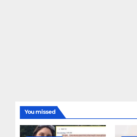
ΔΗΜΟΣΚΟΠΉΣΕΙΣ
Ποιοι είναι πί
τις Φωτίες;
14 ΑΥΓΟΎΣΤΟΥ 2024
MAC
You missed