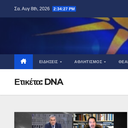
Μετάβαση
Σα. Αυγ 8th, 2026
2:34:29 PM
στο
περιεχόμενο
ΕΙΔΉΣΕΙΣ
ΑΘΛΗΤΙΣΜΌΣ
ΘΈ
Ετικέτα:
DNA