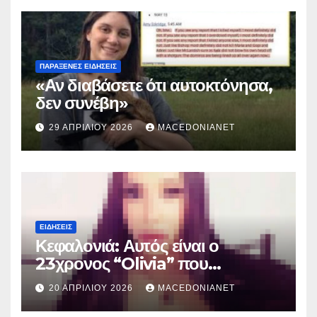
ΠΑΡΆΞΕΝΕΣ ΕΙΔΉΣΕΙΣ
«Αν διαβάσετε ότι αυτοκτόνησα,
δεν συνέβη»
29 ΑΠΡΙΛΊΟΥ 2026
MACEDONIANET
ΕΙΔΉΣΕΙΣ
Κεφαλονιά: Αυτός είναι ο
23χρονος “Olivia” που
κατηγορείται για τον θάνατο της
20 ΑΠΡΙΛΊΟΥ 2026
MACEDONIANET
Μυρτούς