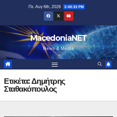
Μετάβαση
Πε. Αυγ 6th, 2026
3:49:34 PM
στο
περιεχόμενο
MacedoniaNET
News & Media
Ετικέτα:
Δημήτρης
Σταθακόπουλος