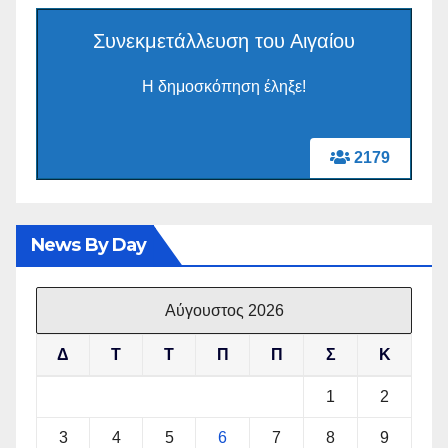
Συνεκμετάλλευση του Αιγαίου
Η δημοσκόπηση έληξε!
2179
News By Day
Αύγουστος 2026
Δ
Τ
Τ
Π
Π
Σ
Κ
1
2
3
4
5
6
7
8
9