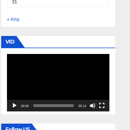
31
« Απρ
VID
Πρόγραμμα
Αναπαραγωγής
Βίντεο
00:00
05:14
Follow US