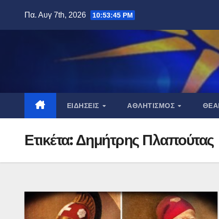
Μετάβαση
Πα. Αυγ 7th, 2026
10:53:46 PM
στο
περιεχόμενο
ΕΙΔΉΣΕΙΣ
ΑΘΛΗΤΙΣΜΌΣ
ΘΈ
Ετικέτα:
Δημήτρης Πλαπούτας