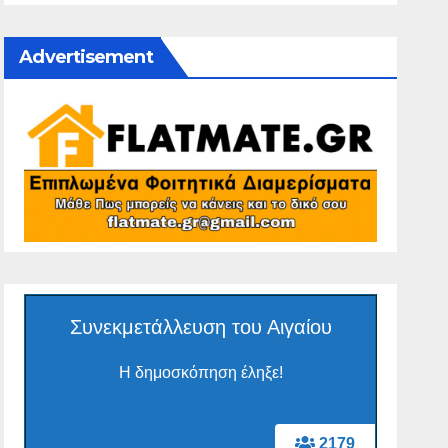
Advertisement
Συνεκμετάλλευση του Αιγαίου
Η δημοσκόπηση έληξε!
2179