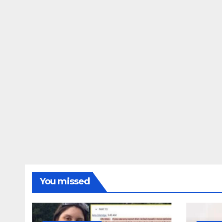
ΔΗΜΟΣΚΟΠΉΣΕΙΣ
Ποιοι είναι πί
τις Φωτίες;
14 ΑΥΓΟΎΣΤΟΥ 2024
MA
You missed