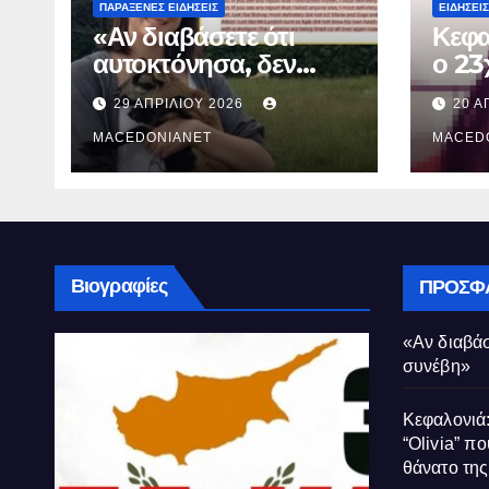
ΠΑΡΆΞΕΝΕΣ ΕΙΔΉΣΕΙΣ
ΕΙΔΉΣΕΙΣ
«Αν διαβάσετε ότι
Κεφα
αυτοκτόνησα, δεν
ο 23
συνέβη»
που 
29 ΑΠΡΙΛΊΟΥ 2026
20 Α
τον 
MACEDONIANET
Μυρτ
MACED
Βιογραφίες
ΠΡΌΣΦ
«Αν διαβάσ
συνέβη»
Κεφαλονιά:
“Olivia” πο
θάνατο τη