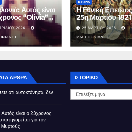
ΙΣΤΟΡΊΑ
λονιά: Αυτός είναι
Η Εθνική Επετειος
χρονος “Olivia”
25η Μαρτίου 1821
κατηγορείται για
ΠΡΙΛΊΟΥ 2026
25 ΜΑΡΤΊΟΥ 2026
θάνατο της
ούς
ONIANET
MACEDONIANET
Ιστορικό
ΑΤΑ ΆΡΘΡΑ
ΙΣΤΟΡΙΚΌ
ετε ότι αυτοκτόνησα, δεν
 Αυτός είναι ο 23χρονος
υ κατηγορείται για τον
ς Μυρτούς