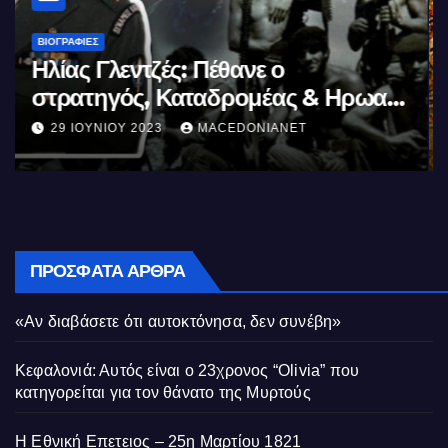
ΒΙΟΓΡΑΦΊΕΣ
Μέγας Αλέξανδρος: Ο μέγιστος των
Ελλήνων
11 ΙΟΥΝΊΟΥ 2023
MACEDONIANET
ΠΡΌΣΦΑΤΑ ΆΡΘΡΑ
«Αν διαβάσετε ότι αυτοκτόνησα, δεν συνέβη»
Κεφαλονιά: Αυτός είναι ο 23χρονος “Olivia” που
κατηγορείται για τον θάνατο της Μυρτούς
Η Εθνική Επετειος – 25η Μαρτίου 1821