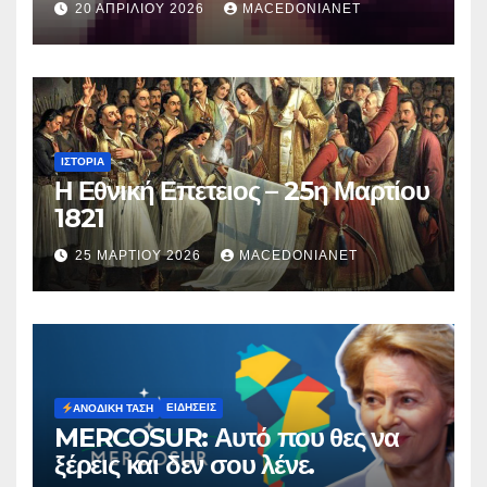
20 ΑΠΡΙΛΊΟΥ 2026
MACEDONIANET
Μυρτούς
ΙΣΤΟΡΊΑ
Η Εθνική Επετειος – 25η Μαρτίου
1821
25 ΜΑΡΤΊΟΥ 2026
MACEDONIANET
ΕΙΔΉΣΕΙΣ
ΑΝΟΔΙΚΉ ΤΆΣΗ
MERCOSUR: Αυτό που θες να
ξέρεις και δεν σου λένε.