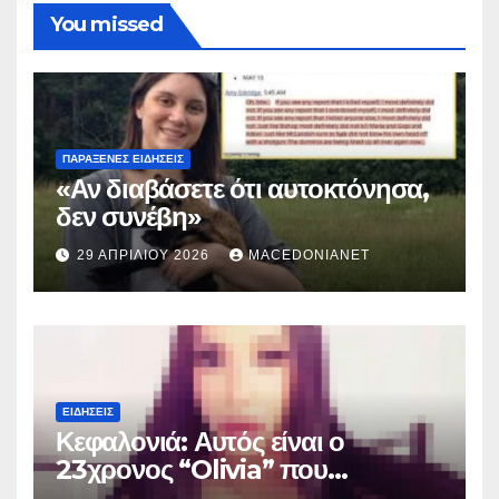
You missed
ΠΑΡΆΞΕΝΕΣ ΕΙΔΉΣΕΙΣ
«Αν διαβάσετε ότι αυτοκτόνησα,
δεν συνέβη»
29 ΑΠΡΙΛΊΟΥ 2026
MACEDONIANET
ΕΙΔΉΣΕΙΣ
Κεφαλονιά: Αυτός είναι ο
23χρονος “Olivia” που
κατηγορείται για τον θάνατο της