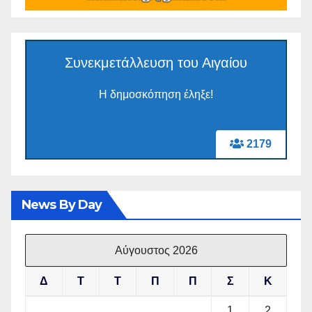
Συνεκμετάλλευση του Αιγαίου
Η δημοσκόπηση έληξε!
2179
News By Day
Αύγουστος 2026
Δ
Τ
Τ
Π
Π
Σ
Κ
1
2