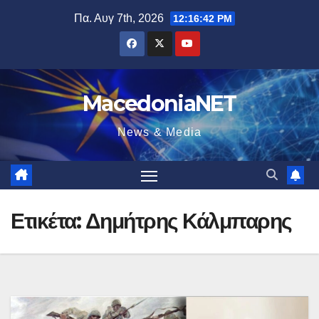
Μετάβαση
Πα. Αυγ 7th, 2026
12:16:43 PM
στο
περιεχόμενο
MacedoniaNET
News & Media
Ετικέτα:
Δημήτρης Κάλμπαρης