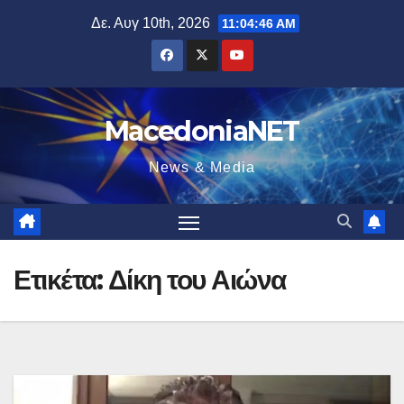
Μετάβαση
Δε. Αυγ 10th, 2026
11:04:47 AM
στο
περιεχόμενο
MacedoniaNET
News & Media
Ετικέτα:
Δίκη του Αιώνα