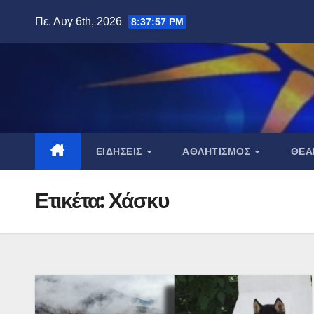
Μετάβαση
Πε. Αυγ 6th, 2026
8:37:58 PM
στο
περιεχόμενο
ΕΙΔΉΣΕΙΣ
ΑΘΛΗΤΙΣΜΌΣ
ΘΈ
Ετικέτα:
Χάσκυ