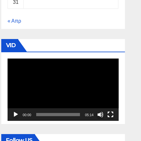
31
« Απρ
VID
Πρόγραμμα
Αναπαραγωγής
Βίντεο
00:00
05:14
Follow US