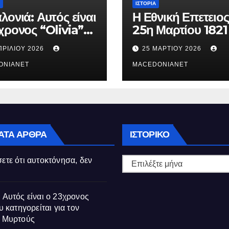
ΙΣΤΟΡΊΑ
λονιά: Αυτός είναι
Η Εθνική Επετειος
χρονος “Olivia”
25η Μαρτίου 1821
κατηγορείται για
ΠΡΙΛΊΟΥ 2026
25 ΜΑΡΤΊΟΥ 2026
θάνατο της
ούς
ONIANET
MACEDONIANET
Ιστορικό
ΑΤΑ ΆΡΘΡΑ
ΙΣΤΟΡΙΚΌ
ετε ότι αυτοκτόνησα, δεν
 Αυτός είναι ο 23χρονος
υ κατηγορείται για τον
ς Μυρτούς