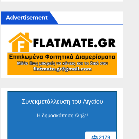
Advertisement
Συνεκμετάλλευση του Αιγαίου
Η δημοσκόπηση έληξε!
2179