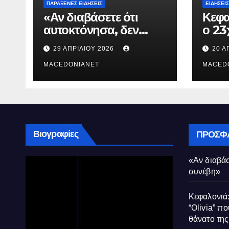
ΠΑΡΆΞΕΝΕΣ ΕΙΔΉΣΕΙΣ
ΕΙΔΉΣΕΙΣ
«Αν διαβάσετε ότι
Κεφα
αυτοκτόνησα, δεν
ο 23
συνέβη»
που 
29 ΑΠΡΙΛΊΟΥ 2026
20 Α
τον 
MACEDONIANET
Μυρτ
MACED
Βιογραφίες
ΠΡΌΣΦ
«Αν διαβάσ
συνέβη»
Κεφαλονιά:
“Olivia” πο
θάνατο τη