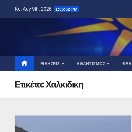
Μετάβαση
Κυ. Αυγ 9th, 2026
1:35:53 PM
στο
περιεχόμενο
ΕΙΔΉΣΕΙΣ
ΑΘΛΗΤΙΣΜΌΣ
ΘΈ
Ετικέτα:
Χαλκιδικη