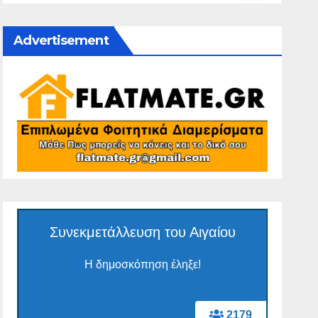
Advertisement
Συνεκμετάλλευση του Αιγαίου
Η δημοσκόπηση έληξε!
2179