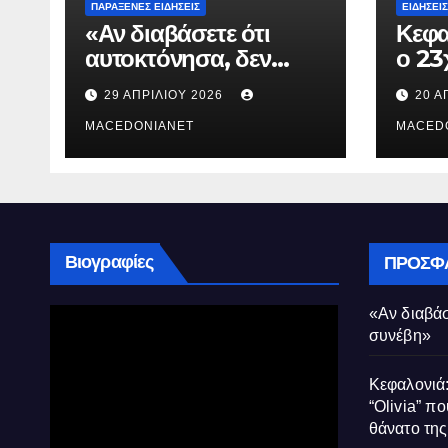
ΠΑΡΆΞΕΝΕΣ ΕΙΔΉΣΕΙΣ
ΕΙΔΉΣΕΙΣ
«Αν διαβάσετε ότι
Κεφα
αυτοκτόνησα, δεν
ο 23
συνέβη»
που 
29 ΑΠΡΙΛΊΟΥ 2026
20 Α
τον 
MACEDONIANET
Μυρτ
MACED
Βιογραφίες
ΠΡΌΣΦ
«Αν διαβάσ
συνέβη»
Κεφαλονιά:
“Olivia” πο
θάνατο τη