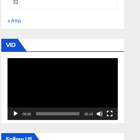
31
« Απρ
VID
Πρόγραμμα
Αναπαραγωγής
Βίντεο
00:00
05:14
Follow US