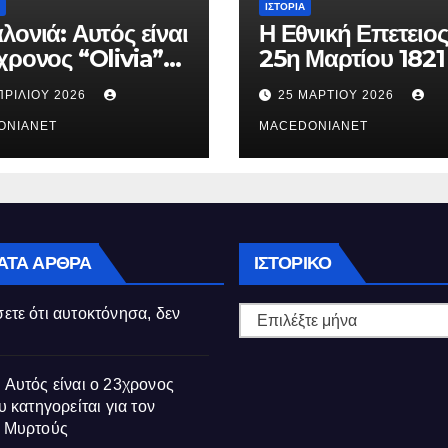
ΙΣΤΟΡΊΑ
λονιά: Αυτός είναι
Η Εθνική Επετειος
χρονος “Olivia”
25η Μαρτίου 1821
κατηγορείται για
ΠΡΙΛΊΟΥ 2026
25 ΜΑΡΤΊΟΥ 2026
θάνατο της
ούς
ONIANET
MACEDONIANET
Ιστορικό
ΑΤΑ ΆΡΘΡΑ
ΙΣΤΟΡΙΚΌ
ετε ότι αυτοκτόνησα, δεν
 Αυτός είναι ο 23χρονος
υ κατηγορείται για τον
ς Μυρτούς