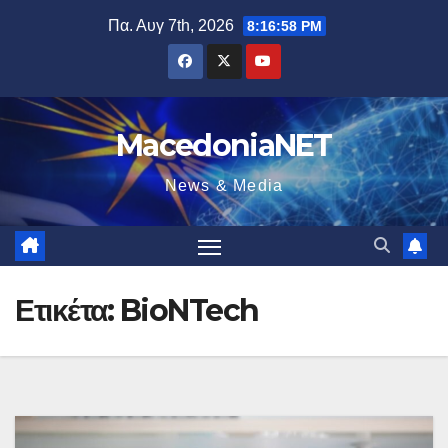
Μετάβαση
Πα. Αυγ 7th, 2026
8:16:59 PM
στο
περιεχόμενο
MacedoniaNET
News & Media
Ετικέτα:
BioNTech