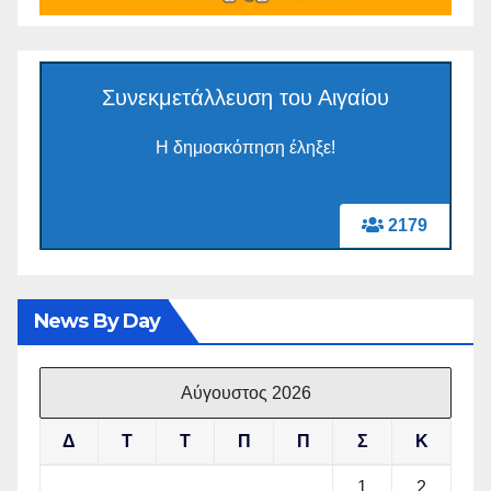
Συνεκμετάλλευση του Αιγαίου
Η δημοσκόπηση έληξε!
2179
News By Day
Αύγουστος 2026
Δ
Τ
Τ
Π
Π
Σ
Κ
1
2