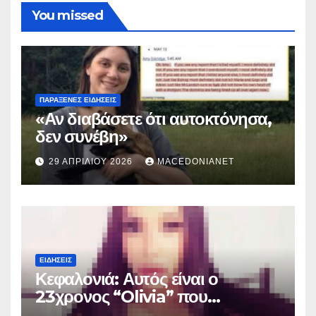
You missed
ΠΑΡΆΞΕΝΕΣ ΕΙΔΉΣΕΙΣ
«Αν διαβάσετε ότι αυτοκτόνησα,
δεν συνέβη»
29 ΑΠΡΙΛΊΟΥ 2026
MACEDONIANET
ΕΙΔΉΣΕΙΣ
Κεφαλονιά: Αυτός είναι ο
23χρονος “Olivia” που
κατηγορείται για τον θάνατο της