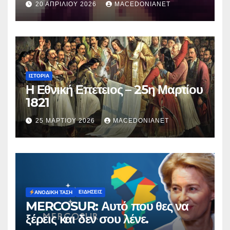
20 ΑΠΡΙΛΊΟΥ 2026
MACEDONIANET
Μυρτούς
ΙΣΤΟΡΊΑ
Η Εθνική Επετειος – 25η Μαρτίου
1821
25 ΜΑΡΤΊΟΥ 2026
MACEDONIANET
ΕΙΔΉΣΕΙΣ
ΑΝΟΔΙΚΉ ΤΆΣΗ
MERCOSUR: Αυτό που θες να
ξέρεις και δεν σου λένε.