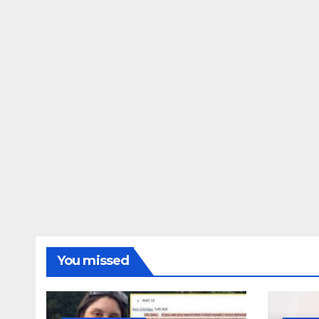
ΔΗΜΟΣΚΟΠΉΣΕΙΣ
Ποιοι είναι πί
τις Φωτίες;
14 ΑΥΓΟΎΣΤΟΥ 2024
MAC
You missed