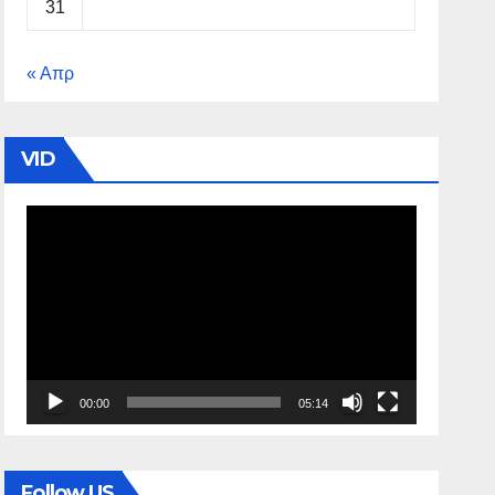
31
« Απρ
VID
Πρόγραμμα
Αναπαραγωγής
Βίντεο
00:00
05:14
Follow US