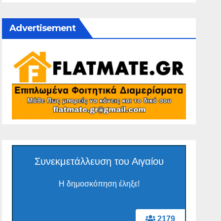
Advertisement
Συνεκμετάλλευση του Αιγαίου
Η δημοσκόπηση έληξε!
2179