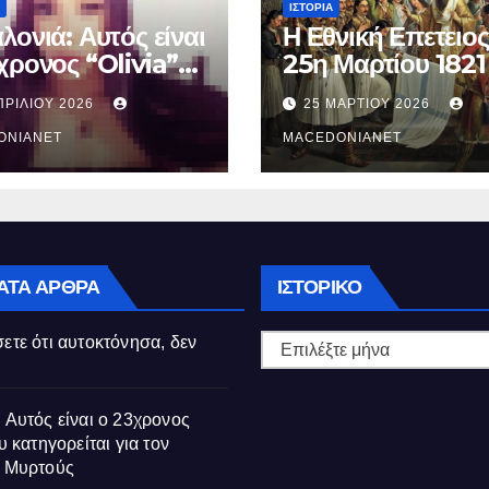
ΙΣΤΟΡΊΑ
λονιά: Αυτός είναι
Η Εθνική Επετειος
χρονος “Olivia”
25η Μαρτίου 1821
κατηγορείται για
ΠΡΙΛΊΟΥ 2026
25 ΜΑΡΤΊΟΥ 2026
θάνατο της
ούς
ONIANET
MACEDONIANET
Ιστορικό
ΑΤΑ ΆΡΘΡΑ
ΙΣΤΟΡΙΚΌ
ετε ότι αυτοκτόνησα, δεν
 Αυτός είναι ο 23χρονος
υ κατηγορείται για τον
ς Μυρτούς