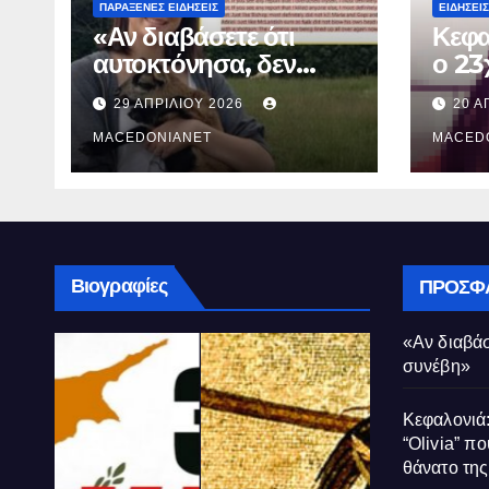
ΠΑΡΆΞΕΝΕΣ ΕΙΔΉΣΕΙΣ
ΕΙΔΉΣΕΙΣ
«Αν διαβάσετε ότι
Κεφα
αυτοκτόνησα, δεν
ο 23
συνέβη»
που 
29 ΑΠΡΙΛΊΟΥ 2026
20 Α
τον 
MACEDONIANET
Μυρτ
MACED
Βιογραφίες
ΠΡΌΣΦ
«Αν διαβάσ
συνέβη»
Κεφαλονιά:
“Olivia” πο
θάνατο τη