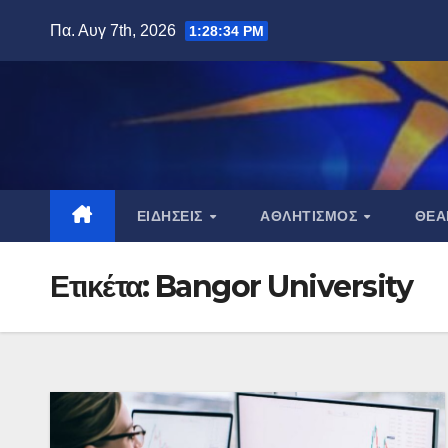
Μετάβαση
Πα. Αυγ 7th, 2026
1:28:35 PM
στο
περιεχόμενο
ΕΙΔΉΣΕΙΣ
ΑΘΛΗΤΙΣΜΌΣ
ΘΈ
Ετικέτα:
Bangor University