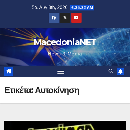
Μετάβαση
Σα. Αυγ 8th, 2026
6:35:32 AM
στο
περιεχόμενο
MacedoniaNET
News & Media
Ετικέτα:
Αυτοκίνηση