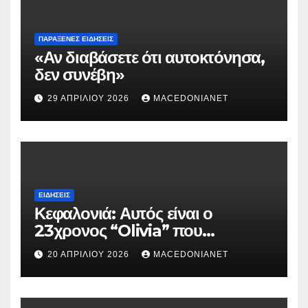
ΠΑΡΆΞΕΝΕΣ ΕΙΔΉΣΕΙΣ
«Αν διαβάσετε ότι αυτοκτόνησα,
δεν συνέβη»
29 ΑΠΡΙΛΊΟΥ 2026
MACEDONIANET
ΕΙΔΉΣΕΙΣ
Κεφαλονιά: Αυτός είναι ο
23χρονος “Olivia” που
κατηγορείται για τον θάνατο της
20 ΑΠΡΙΛΊΟΥ 2026
MACEDONIANET
Μυρτούς