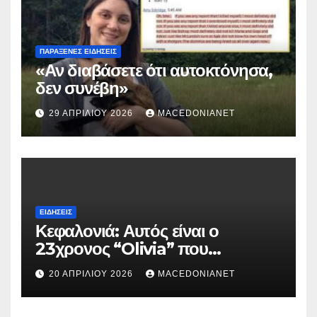
ΠΑΡΆΞΕΝΕΣ ΕΙΔΉΣΕΙΣ
«Αν διαβάσετε ότι αυτοκτόνησα,
δεν συνέβη»
29 ΑΠΡΙΛΊΟΥ 2026
MACEDONIANET
ΕΙΔΉΣΕΙΣ
Κεφαλονιά: Αυτός είναι ο
23χρονος “Olivia” που
κατηγορείται για τον θάνατο της
20 ΑΠΡΙΛΊΟΥ 2026
MACEDONIANET
Μυρτούς