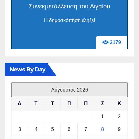
Συνεκμετάλλευση του Αιγαίου
Η δημοσκόπηση έληξε!
2179
News By Day
Αύγουστος 2026
Δ
Τ
Τ
Π
Π
Σ
Κ
1
2
3
4
5
6
7
8
9