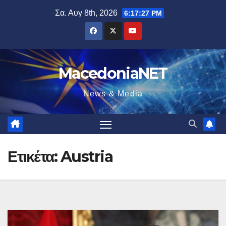
Μετάβαση
Σα. Αυγ 8th, 2026
6:17:27 PM
στο
περιεχόμενο
MacedoniaNET
News & Media
Ετικέτα:
Austria