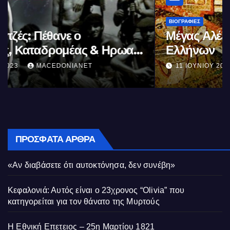
ΒΙΟΓΡΑΦΊΕΣ
Μέγας Αλέξανδρος: Ο μέγιστος των
Ελλήνων
11 ΙΟΥΝΊΟΥ 2023
MACEDONIANET
ΠΡΌΣΦΑΤΑ ΆΡΘΡΑ
«Αν διαβάσετε ότι αυτοκτόνησα, δεν συνέβη»
Κεφαλονιά: Αυτός είναι ο 23χρονος “Olivia” που
κατηγορείται για τον θάνατο της Μυρτούς
Η Εθνική Επετειος – 25η Μαρτίου 1821