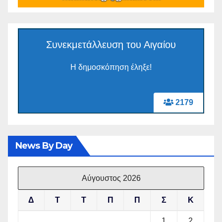
Συνεκμετάλλευση του Αιγαίου
Η δημοσκόπηση έληξε!
2179
News By Day
Αύγουστος 2026
Δ
Τ
Τ
Π
Π
Σ
Κ
1
2