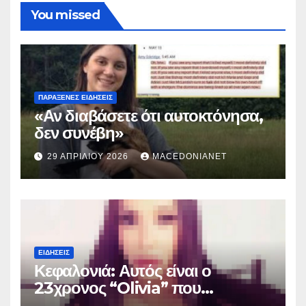
You missed
ΠΑΡΆΞΕΝΕΣ ΕΙΔΉΣΕΙΣ
«Αν διαβάσετε ότι αυτοκτόνησα,
δεν συνέβη»
29 ΑΠΡΙΛΊΟΥ 2026
MACEDONIANET
ΕΙΔΉΣΕΙΣ
Κεφαλονιά: Αυτός είναι ο
23χρονος “Olivia” που
κατηγορείται για τον θάνατο της