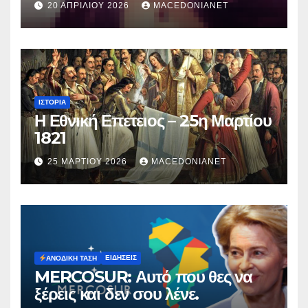
20 ΑΠΡΙΛΊΟΥ 2026
MACEDONIANET
Μυρτούς
ΙΣΤΟΡΊΑ
Η Εθνική Επετειος – 25η Μαρτίου
1821
25 ΜΑΡΤΊΟΥ 2026
MACEDONIANET
ΕΙΔΉΣΕΙΣ
ΑΝΟΔΙΚΉ ΤΆΣΗ
MERCOSUR: Αυτό που θες να
ξέρεις και δεν σου λένε.