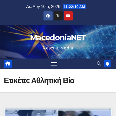
Μετάβαση
Δε. Αυγ 10th, 2026
11:22:11 AM
στο
περιεχόμενο
MacedoniaNET
News & Media
Ετικέτα:
Αθλητική Βία