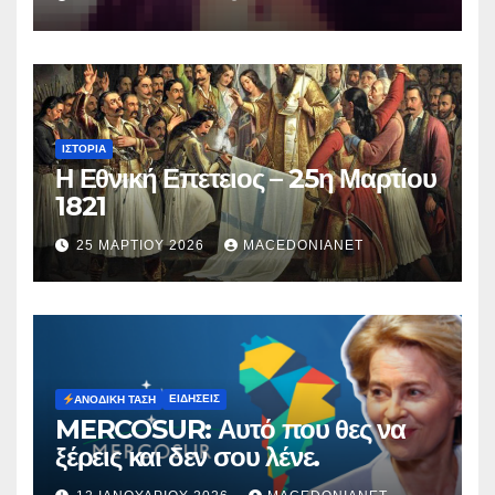
Μυρτούς
ΙΣΤΟΡΊΑ
Η Εθνική Επετειος – 25η Μαρτίου
1821
25 ΜΑΡΤΊΟΥ 2026
MACEDONIANET
ΕΙΔΉΣΕΙΣ
ΑΝΟΔΙΚΉ ΤΆΣΗ
MERCOSUR: Αυτό που θες να
ξέρεις και δεν σου λένε.