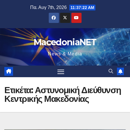
Μετάβαση
Πα. Αυγ 7th, 2026
11:37:23 AM
στο
περιεχόμενο
MacedoniaNET
News & Media
Ετικέτα:
Αστυνομική Διεύθυνση
Κεντρικής Μακεδονίας