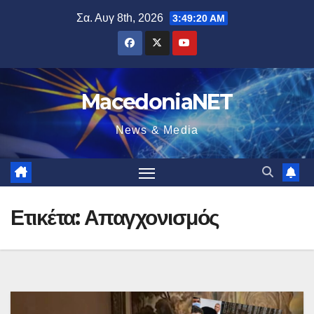
Μετάβαση
Σα. Αυγ 8th, 2026
3:49:21 AM
στο
περιεχόμενο
MacedoniaNET
News & Media
Ετικέτα:
Απαγχονισμός