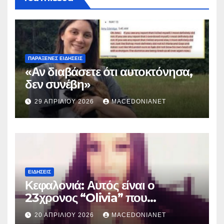
ΠΑΡΆΞΕΝΕΣ ΕΙΔΉΣΕΙΣ
«Αν διαβάσετε ότι αυτοκτόνησα,
δεν συνέβη»
29 ΑΠΡΙΛΊΟΥ 2026
MACEDONIANET
ΕΙΔΉΣΕΙΣ
Κεφαλονιά: Αυτός είναι ο
23χρονος “Olivia” που
κατηγορείται για τον θάνατο της
20 ΑΠΡΙΛΊΟΥ 2026
MACEDONIANET
Μυρτούς