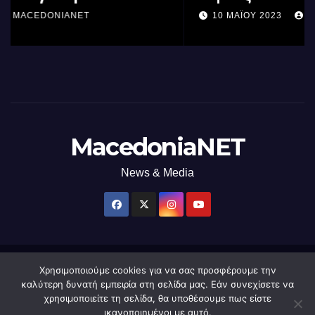
επεξεργαστή AI στον κόσμο με τη
10 ΜΑΪ́ΟΥ 2023
MACEDONIANET
χρήση φωτός
MacedoniaNET
News & Media
Χρησιμοποιούμε cookies για να σας προσφέρουμε την
Δημιουργήθηκε από το digital2000 με την Υποστήριξη του WordPress
|
καλύτερη δυνατή εμπειρία στη σελίδα μας. Εάν συνεχίσετε να
Θέμα: Newsup από
Themeansar
.
χρησιμοποιείτε τη σελίδα, θα υποθέσουμε πως είστε
ικανοποιημένοι με αυτό.