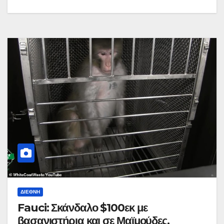
ΔΙΕΘΝΉ
Fauci: Σκάνδαλο $100εκ με
βασανιστήρια και σε Μαϊμούδες.