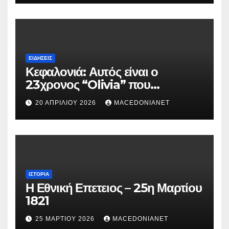
ΕΙΔΉΣΕΙΣ
Κεφαλονιά: Αυτός είναι ο
23χρονος “Olivia” που
κατηγορείται για τον θάνατο της
20 ΑΠΡΙΛΊΟΥ 2026
MACEDONIANET
Μυρτούς
ΙΣΤΟΡΊΑ
Η Εθνική Επετειος – 25η Μαρτίου
1821
25 ΜΑΡΤΊΟΥ 2026
MACEDONIANET