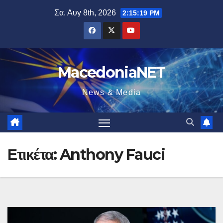
Μετάβαση
Σα. Αυγ 8th, 2026
2:15:19 PM
στο
περιεχόμενο
MacedoniaNET
News & Media
Ετικέτα:
Anthony Fauci