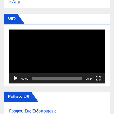
« Απρ
VID
Πρόγραμμα
Αναπαραγωγής
Βίντεο
00:00
05:14
Follow US
Γράψου Στις Ειδοποιήσεις