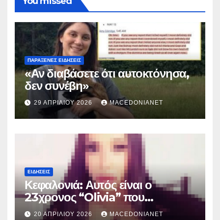
You missed
ΠΑΡΆΞΕΝΕΣ ΕΙΔΉΣΕΙΣ
«Αν διαβάσετε ότι αυτοκτόνησα,
δεν συνέβη»
29 ΑΠΡΙΛΊΟΥ 2026
MACEDONIANET
ΕΙΔΉΣΕΙΣ
Κεφαλονιά: Αυτός είναι ο
23χρονος “Olivia” που
κατηγορείται για τον θάνατο της
20 ΑΠΡΙΛΊΟΥ 2026
MACEDONIANET