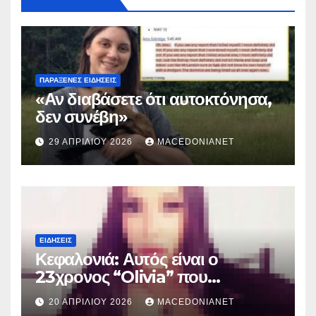
ΠΑΡΆΞΕΝΕΣ ΕΙΔΉΣΕΙΣ
«Αν διαβάσετε ότι αυτοκτόνησα,
δεν συνέβη»
29 ΑΠΡΙΛΊΟΥ 2026
MACEDONIANET
ΕΙΔΉΣΕΙΣ
Κεφαλονιά: Αυτός είναι ο
23χρονος “Olivia” που
κατηγορείται για τον θάνατο της
20 ΑΠΡΙΛΊΟΥ 2026
MACEDONIANET
Μυρτούς