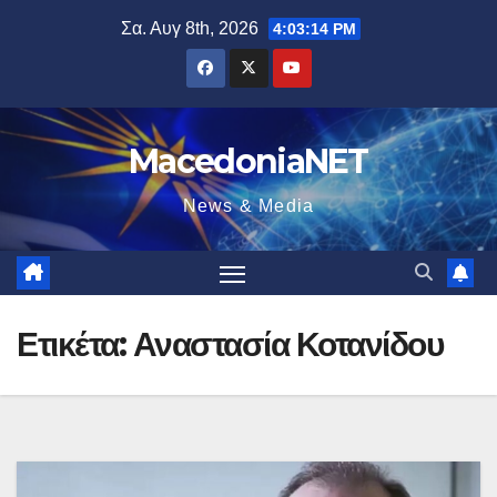
Μετάβαση
Σα. Αυγ 8th, 2026
4:03:15 PM
στο
περιεχόμενο
MacedoniaNET
News & Media
Ετικέτα:
Αναστασία Κοτανίδου