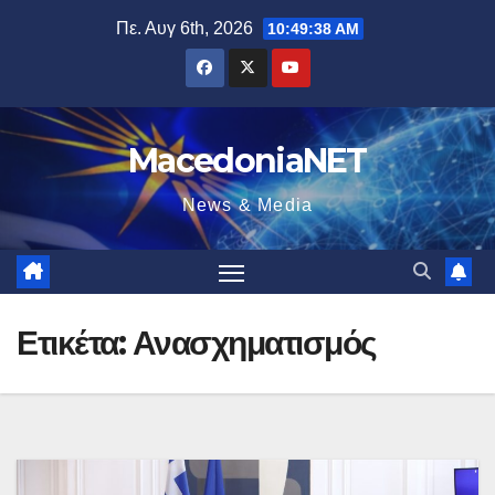
Μετάβαση
Πε. Αυγ 6th, 2026
10:49:39 AM
στο
περιεχόμενο
MacedoniaNET
News & Media
Ετικέτα:
Ανασχηματισμός