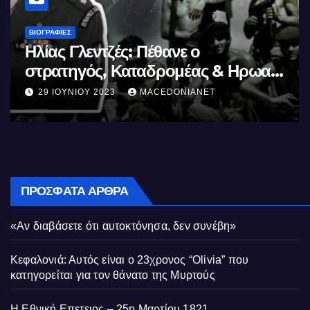
ΒΙΟΓΡΑΦΊΕΣ
Μέγας Αλέξανδρος: Ο μέγιστος των
Ελλήνων
11 ΙΟΥΝΊΟΥ 2023
MACEDONIANET
ΠΡΌΣΦΑΤΑ ΆΡΘΡΑ
«Αν διαβάσετε ότι αυτοκτόνησα, δεν συνέβη»
Κεφαλονιά: Αυτός είναι ο 23χρονος “Olivia” που
κατηγορείται για τον θάνατο της Μυρτούς
Η Εθνική Επετειος – 25η Μαρτίου 1821