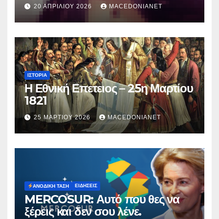
κατηγορείται για τον θάνατο της
20 ΑΠΡΙΛΊΟΥ 2026
MACEDONIANET
Μυρτούς
ΙΣΤΟΡΊΑ
Η Εθνική Επετειος – 25η Μαρτίου
1821
25 ΜΑΡΤΊΟΥ 2026
MACEDONIANET
ΕΙΔΉΣΕΙΣ
ΑΝΟΔΙΚΉ ΤΆΣΗ
MERCOSUR: Αυτό που θες να
ξέρεις και δεν σου λένε.