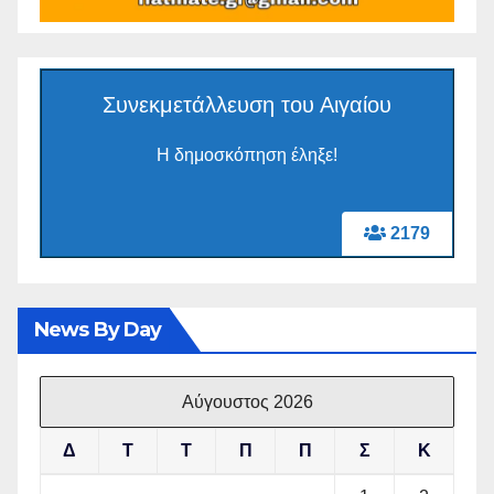
Συνεκμετάλλευση του Αιγαίου
Η δημοσκόπηση έληξε!
2179
News By Day
Αύγουστος 2026
Δ
Τ
Τ
Π
Π
Σ
Κ